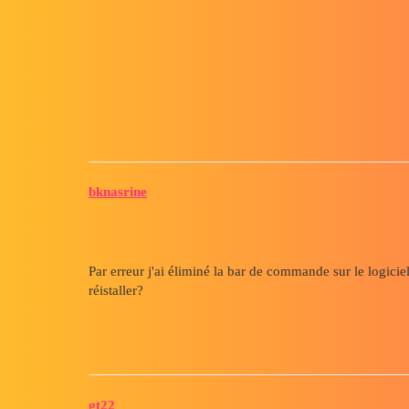
Forum myCAD
La réinstallation de bar de c
3D Design
Volume Model
draftsight
bknasrine
Par erreur j'ai éliminé la bar de commande sur le logici
réistaller?
gt22