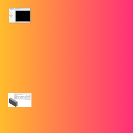
Lignes de pliage manquantes dans le
fichier DXF de mise à plat
SOLIDWORKS
Cet article explique comment vérifier que les options de votre
gabarit de dessin SOLIDWORKS sont correctement
configurées pour obtenir les meilleurs résultats de mise à plat.
5. Conversion automatique des unités dans les propriétés des
fichiers SOLIDWORKS
goengineer.com
Conversion automatique des unités dans
les propriétés des fichiers
SOLIDWORKS
Ce blogue décrit une solution de contournement pour afficher
et convertir automatiquement les propriétés de masse de
SOLIDWORKS, avec les unités appropriées affichées en 2023