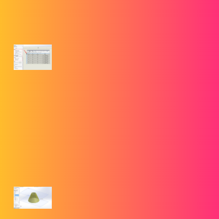
9. Prise en main des tables de perçage SOLIDWORKS
goengineer.com
Prise en main des tables de perçage
SOLIDWORKS
Cet article explique ce que sont les tables de perçage
SOLIDWORKS, comment les créer et les différentes options
pour les organiser ainsi que les légendes dans la vue de mise
en plan.
10. Méthodes de fabrication de pliages en tôle SOLIDWORKS
pliés et formés
goengineer.com
Méthodes de fabrication de pliages en
tôle SOLIDWORKS pliés et formés
La commande Pliage lissé de tôlerie de SOLIDWORKS est un