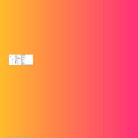
et plus.
6. Créer des profils de soudure personnalisés dans
SOLIDWORKS
goengineer.com
Créer des profils de soudure
personnalisés dans SOLIDWORKS
Ce tutoriel montre la création de profils de soudure
personnalisés dans SOLIDWORKS, la navigation dans les
structures de dossiers de fichiers et l'utilisation de profils de
soudure personnalisés dans votre conception.
7. Matériaux SOLIDWORKS dans les pièces multicorps
goengineer.com