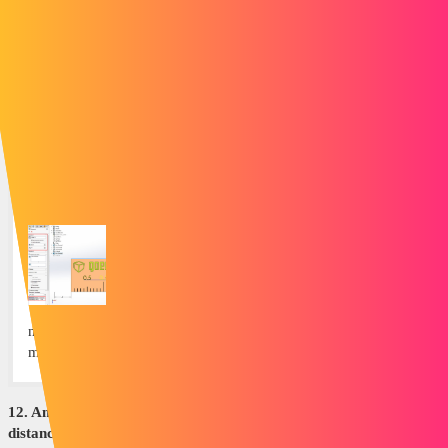
moyen efficace de créer des pièces de tôlerie de formes
inhabituelles. Cet article traite des pliages lissés, pliés et
formés.
11. Création de nombres incrémentiels dans SOLIDWORKS à
l’aide d’instances pour varier
goengineer.com
Création de nombres incrémentiels dans
SOLIDWORKS à l'aide d'instances
pour...
Ce tutoriel explique comment créer des
nombres incrémentiels dans SOLIDWORKS à l'aide d'outils de
modèle et de leur fonction Instances à varier.
12. Animations SOLIDWORKS utilisant des contraintes de
distance et d’angle