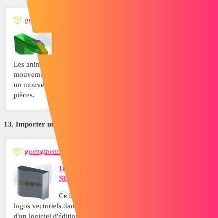
goengineer.com
Animations SOLIDWORKS utilisant des
contraintes de distance et d'angle
Les animations SOLIDWORKS permettent de visualiser le
mouvement de vos assemblages. Parfois, vous voudrez obtenir
un mouvement plus précis que celui obtenu en glissant vos
pièces.
13. Importer un logo vectoriel dans SOLIDWORKS
goengineer.com
Importer un logo vectoriel dans
SOLIDWORKS
Ce blogue explique comment importer des
logos vectoriels dans des esquisses SOLIDWORKS à l'aide
d'un logiciel d'édition vectorielle tiers.