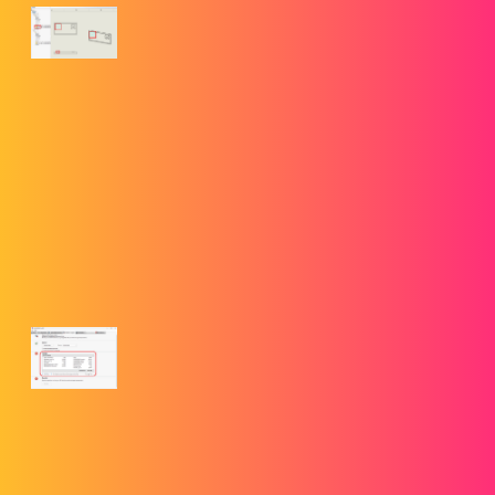
Modification des couleurs des
composants dans les dessins
SOLIDWORKS
La structure des données des dessins peut rendre difficile la
mise en évidence et la définition précises des pièces et des
sous-ensembles. Apprenez à modifier les couleurs des
composants dans SOLIDWORKS.
2. Tout ce que vous devez savoir sur l’outil SOLIDWORKS Rx
goengineer.com
Tout ce que vous devez savoir sur l'outil
SOLIDWORKS Rx
L'outil SOLIDWORKS Rx est un outil
performant utilisé par les équipes de soutien technique. Il
permet d'enregistrer, d'enregistrer et de diagnostiquer
rapidement les problèmes liés à la suite logicielle
SOLIDWORKS.