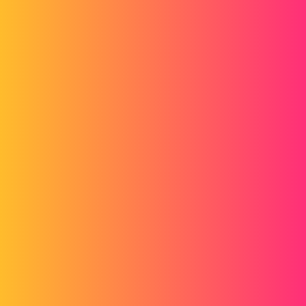
Forum myCAD
Les "good to know" de GoEngineer
3D Design
solidworks
Maclane
1
Juin 10, 2026, 10:02
Bonjour;
Voici un petit florilège informatif glané sur le site GoEngineer.
Certains sujet abordés ici répondent à pas mal de questions posées
sur notre Forum.
1. Modification des couleurs des composants dans les dessins
SOLIDWORKS
goengineer.com