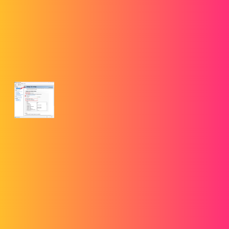
3. Optimisation de la configuration de la carte graphique pour
SOLIDWORKS
goengineer.com
Optimisation de la configuration de la
carte graphique pour SOLIDWORKS
Découvrez comment optimiser les paramètres
de votre carte graphique pour éliminer les avertissements de «
ressources insuffisantes » et profiter d'une expérience
SOLIDWORKS fluide et sans latence, essentielle à vos
assemblages complexes.
4. Lignes de pliage manquantes dans le fichier DXF de mise à plat
SOLIDWORKS
goengineer.com