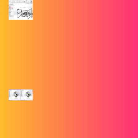
Matériaux SOLIDWORKS dans les
pièces multicorps
Dans SOLIDWORKS, les matériaux des pièces
à corps multiples fonctionnent de la même manière que les
matériaux des pièces à corps unique, sauf que vous pouvez
attribuer des matériaux à des corps individuels pour remplacer
le matériau de la pièce...
8. SOLIDWORKS Convertir en tôle vs Insérer des plis
goengineer.com
SOLIDWORKS Convertir en tôle vs
Insérer des plis
Découvrez les différences entre les fonctions SOLIDWORKS
Convertir en tôle et Insérer des plis en ce qui concerne la
conversion d'un corps standard en un corps en tôle.