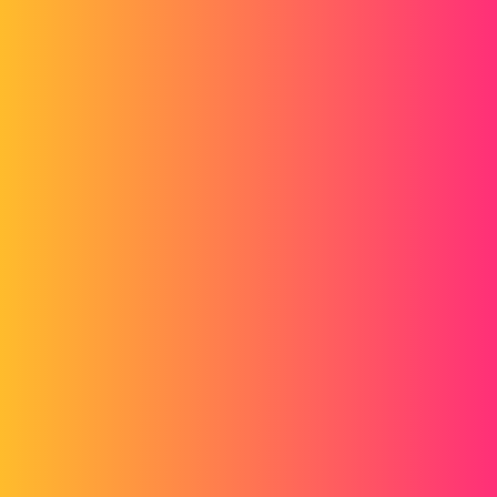
Merci par avance car là je sèche.
Frédéric
2
Août 1, 2022, 9:21
Bonjour,
Malheureusement SolidWorks à arrêté début d'année la licence
"online" vous êtes tombé sur un vieille article :(
2 « J'aime »
a_eriaud
3
Août 1, 2022, 9:19