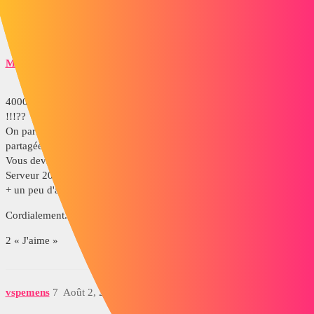
1 « J'aime »
Maclane
6
Août 1, 2022, 2:49
4000 € pour un serveur de licences !!! Vous l'achetez chez Visiativ
!!!??
On parle d'un serveur de licences, pas d'un stockage de données
partagées. Sauf s'il faut gérer plus de 50 licences...
Vous devriez envisager de recycler un vieux PC+ une licence
Serveur 2019 + un bon antivirus + deux/trois heures d'informatique
+ un peu d'astuces + 500€ ....cela reviendra moins cher.
Cordialement.
2 « J'aime »
vspemens
7
Août 2, 2022, 6:11