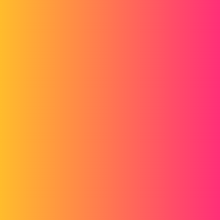
Bonjour,
Il me semble que les licences en ligne n'existe plus...
Rapprochez vous de votre revendeur ou de la hotline, ils auront
sûrement une solution.
Cordialement.
2 « J'aime »
Maclane
4
Août 1, 2022, 12:14
Bonjour;
Je confirme la suppression des licences "Online" ... en plein
confinement. BRAVO !
C'était pourtant une bonne idée.
Il ne vous reste plus qu'à penser à désactiver votre licence fixe,
l'activer sur votre portable, ...., puis faire le cheminement inverse de