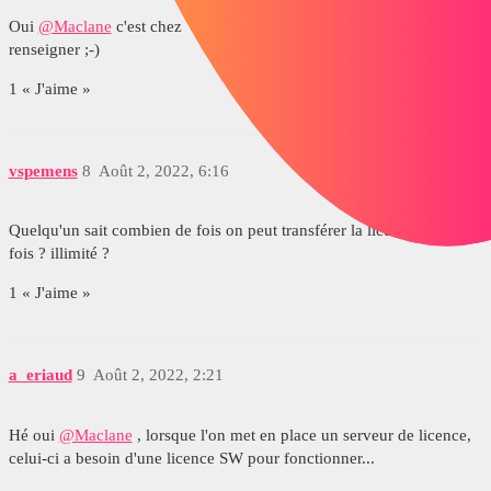
Oui
@Maclane
c'est chez Visiativ mais c'était juste pour me
renseigner ;-)
1 « J'aime »
vspemens
8
Août 2, 2022, 6:16
Quelqu'un sait combien de fois on peut transférer la licence, 1000
fois ? illimité ?
1 « J'aime »
a_eriaud
9
Août 2, 2022, 2:21
Hé oui
@Maclane
, lorsque l'on met en place un serveur de licence,
celui-ci a besoin d'une licence SW pour fonctionner...