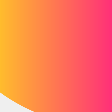
Forum myCAD
Lié Draftsight à Excel
Out of category
draftsight
aperro
1
Février 26, 2020, 1:00
Bonjour,
Je souhaiterais récupérer l'ensemble des éléments text d'un calque
Draftsight et les insérer dans un fichier Excel.
Merci :)