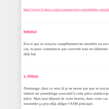
http://www.lynkoa.com/contenu/gros-assemblage-speed
ludomai
Est-ce que tu conçois complètement les meubles ou est-
cas, tu peux commencer par convertir tous tes éléments e
déjà fait
a_leblanc
Dommage, dans ce sens là je ne pense pas que se soit p
obtenir un assemblage associatif à cette pièce multicorp
pièce. Mais tout dépend de votre besoin, dans votre cas s
ensemble ça peu déjà alléger l'ASM principal.