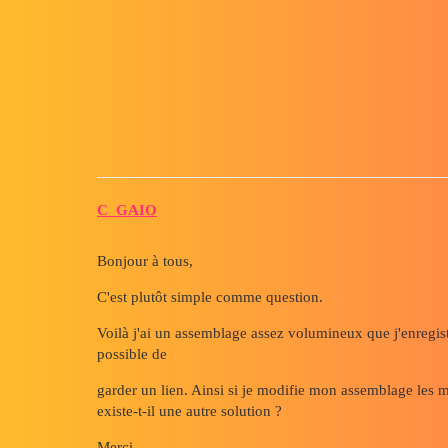
Forum myCAD
Lien entre fichier "Assemblage
3D Design
Assembly
solidworks
C_GAIO
Bonjour à tous,
C'est plutôt simple comme question.
Voilà j'ai un assemblage assez volumineux que j'enregistr
possible de
garder un lien. Ainsi si je modifie mon assemblage les mo
existe-t-il une autre solution ?
Merci.