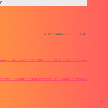
4
Septembre 20, 2023, 6:41
lationapi/Create_and_Edit_Bolt_and_Pin_Connectors_Exam
ionapi/solidworks.interop.cosworks~solidworks.interop.co