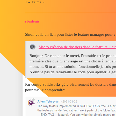
1 « J'aime »
sbadenis
Sinon voila un lien pour lister le feature manager pour vo
Macro création de dossiers dans le fearture + cl
Bonjour, De rien pour le merci, l'entraide est le princ
première idée que tu envisage est une chose à laquelle
moment. Si tu as une solution fonctionnelle je suis pre
N'oublie pas de retravailler le code pour ajouter la g
Par contre Solidworks gère bizarrement les dossiers dans 
pour mieux comprendre: