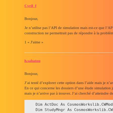
Cyril_f
Bonjour,
Je n’utilise pas l’API de simulation mais est-ce que l’A
construction ne permettrait pas de répondre à la problé
1 « J'aime »
h.sabatou
Bonjour,
J’ai tenté d’explorer cette option dans l’aide mais je n’
En ce qui concerne les dossiers d’une étude simulation j
mais je n’arrive par à trouver. J’ai cherché d’atteindre de
    Dim ActDoc As CosmosWorkslib.CWMode
    Dim StudyMngr As CosmosWorkslib.CW