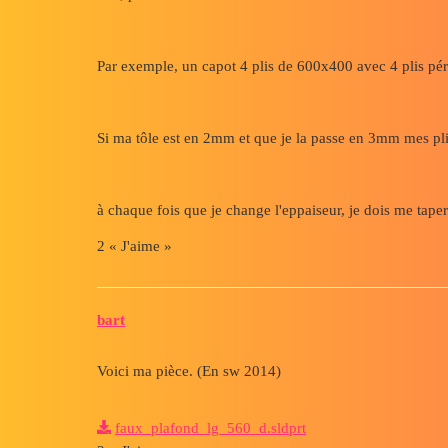
Par exemple, un capot 4 plis de 600x400 avec 4 plis p
Si ma tôle est en 2mm et que je la passe en 3mm mes 
à chaque fois que je change l'eppaiseur, je dois me taper 
2 « J'aime »
bart
Voici ma pièce. (En sw 2014)
faux_plafond_lg_560_d.sldprt