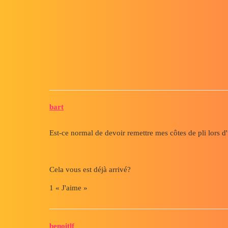
Forum myCAD
Logique?
3D Design
Volume Model
solidworks
bart
Est-ce normal de devoir remettre mes côtes de pli lors 
Cela vous est déjà arrivé?
1 « J'aime »
benoitlf