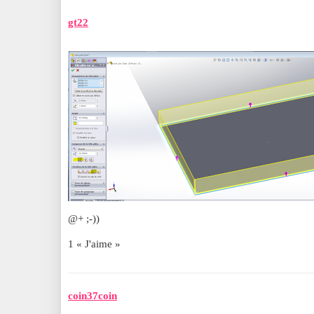
gt22
@+ ;-))
1 « J'aime »
coin37coin