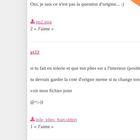
Oui, je sais ce n'est pas la question d'origine... :)
ep2.png
2 « J'aime »
gt22
si tu fait en tolerie et que ton plies est a l'interieur (posit
tu devrais garder la cote d'origne meme si tu change ton
voir mon fichier joint
@+;-))
tole_plies_bart.sldprt
1 « J'aime »