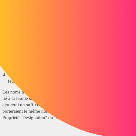
Pour l'export dans les formats 3D, j'ai ouvert le modèle de la
première vue de la feuille active puis effectuer l'export. Tout se passe
bien mais j'aimerai ajouter la possibilité de proposer d'effectuer
l'export 3D de tous les modèles du Draw (donc dans chaque feuille).
Je n'arrive pas à trouver de solution pour :
Revenir au fichier de plan
Passer à la Feuille suivante
Recommencer l'opération d'export
Revenir au fichier de plan et ainsi de suite jusqu'à la dernière
feuille.
Les noms des fichier exportés sera le même que le Plan ou Modèle
lié à la feuille suivant le choix effectué dans le UserForm mais j'y
ajouterai un suffixe afin de différencier les STEP qui sans cela
porteraient le même nom. (surement - Nom de la feuille, ou -
Propriété "Désignation" du modèle)