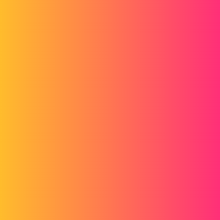
Forum myCAD
Macro , Comment revenir au fichier de
plan après un export 3D depuis mise en
plan pour passer à la page suivante pour
exporter les autres modèles 3D
Macro
solidworks
apiquerel
1
Janvier 8, 2020, 9:09
Bonjour,
J'ai réalisé une macro avec UserForm qui propose, par checkbox,
depuis un plan, l'export en PDF, DXF du plan et en PDF3D, STEP,
IGES et PARASOLID du modèle lié à la mise en plan. Soit de façon
individuelle, soit dans un fichier ZIP.