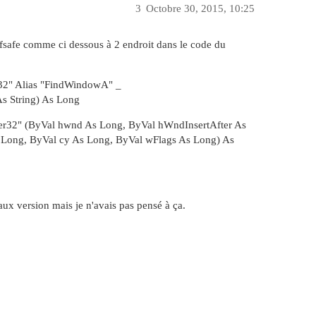
3
Octobre 30, 2015, 10:25
tfsafe comme ci dessous à 2 endroit dans le code du
r32" Alias "FindWindowA" _
s String) As Long
ser32" (ByVal hwnd As Long, ByVal hWndInsertAfter As
 Long, ByVal cy As Long, ByVal wFlags As Long) As
aux version mais je n'avais pas pensé à ça.