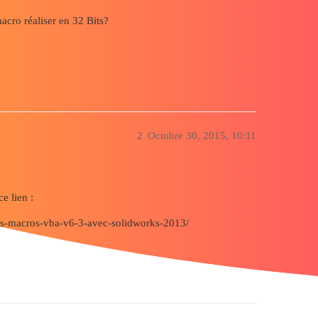
macro réaliser en 32 Bits?
2
Octobre 30, 2015, 10:11
e lien :
es-macros-vba-v6-3-avec-solidworks-2013/