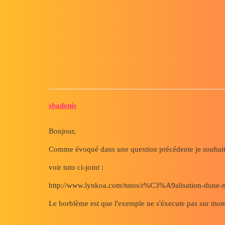
Forum myCAD
Macro erreur compilation (32-6
Macro
solidworks
sbadenis
Bonjour,
Comme évoqué dans une question précédente je souhait
voir tuto ci-joint :
http://www.lynkoa.com/tutos/r%C3%A9alisation-dune-m
Le borblème est que l'exemple ne s'éxecute pas sur mon po