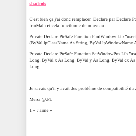
sbadenis
C'est bien ça j'ai donc remplacer Declare par Declare P
frmMain et cela fonctionne de nouveau :
Private Declare PtrSafe Function FindWindow Lib "use
(ByVal lpClassName As String, ByVal lpWindowName A
Private Declare PtrSafe Function SetWindowPos Lib "u
Long, ByVal x As Long, ByVal y As Long, ByVal cx As
Long
Je savais qu'il y avait des problème de compatibilité du 
Merci @.PL
1 « J'aime »