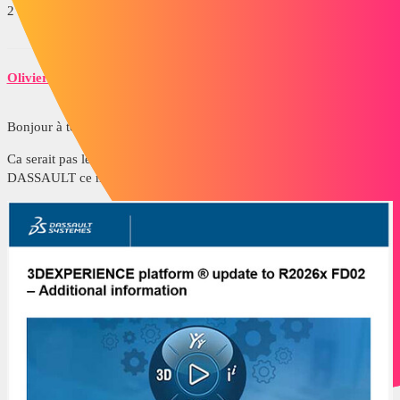
2 « J'aime »
OlivierH
5
Avril 17, 2026, 9:24
Bonjour à tous.
Ca serait pas le week-end du 25/26 Avril, j’ai reçu un mail de
DASSAULT ce matin avec ces dates ???