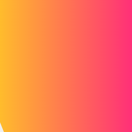
Bah ! Au moins cela tombe un week-end en France métropolitaine,
en espérant que tout soit rétabli pour le lundi Matin (Emoji je croise
les doigts). Sinon c’est chômage technique…
2 « J'aime »
Roman_FRADIN
3
Avril 16, 2026, 2:49
Ça va le faire, on garde les doigts croisés
1 « J'aime »
Le_Bidule
4
Avril 16, 2026, 3:07
Oui mais j’avais justement programmé une montée en millésime sur
tous nos postes ce WE, c’est ballot