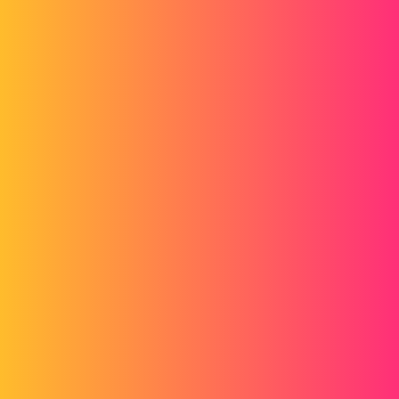
Forum myCAD
Maintenance programmée SOLIDWORKS
& 3DEXPERIENCE – 18 & 19 avril
Out of category
3dexperience
Roman_FRADIN
1
Avril 16, 2026, 2:17
Bonjour à tous
Je me permets de vous tenir informés d’une information importante
qui pourrait vous impacter dans les prochains jours.
Maintenance programmée – 18 et 19 avril
Services SOLIDWORKS
Du 18 avril à 06h00 au 19 avril à 20h00 (CEST)
L’activation, le Gestionnaire d’installation ainsi que les