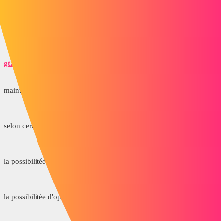
Vérification et Enregistrement de Votre licence de Logiciel et De Vos informations
de Renouvellement du contrat de maintenance.
Modification de Votre profil.
gt22
4
Octobre 15, 2013, 5:38
maintenant ca a un certain prix
selon certain fournisseur il te font un piece du commerce /mois
la possibilitée d'avoir des add ins ( amelioration de fonction auto)
la possibilitée d'optimiser le produit via ton coeur de metier