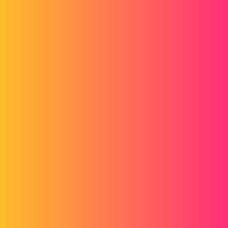
fin du mois
Aprés oui il y a le droit de téléphoner pour avoir un cout de main sur
un probléme d installation, mais dés que l on a un soucis ( d oublie
de fonction par exemple) on vous répond il y a des formation pour
ça....
gt22
2
Octobre 15, 2013, 5:28
Améliorations et Mises à Niveau Logicielles
.
Bénéficiez de mises à niveau
Automatiques coulée migrer Vers les versions Les Plus Récentes Du Logiciel SolidWorks
et Les services packs.
SolidWorks amelioré en permanence fils LOGICIEL ET