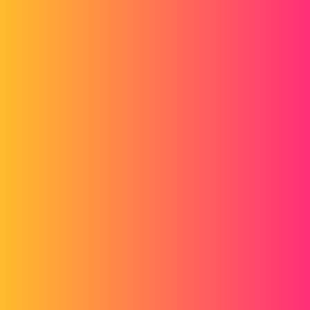
Forum myCAD
Maintenance solidworks
Other sections
CAD Materials
solidworks
gerald
1
Octobre 14, 2013, 8:44
Bonjour
Quel est exactement le principe de la maintenance solidworks?
Elle permet de garder le droit de telecharger des version précedente?
Permet t elle de garder a jour son solidworks? maintenance 2013
permet d avoir la version 2014?
Je me pose toute ces questions puisque la mienne arrive a expiration