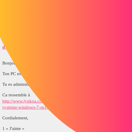
peut pas installer sous "Win7 SP0" et qu'il faut SP1. La machine est
pourtant en WIN7 SP1 !!! ...Où est la prochaine subtilité ?
Merci d'avance,
d_roger
4
Juillet 27, 2018, 6:20
Bonjour,
Ton PC est en 32 ou 64 bits ?
Tu es administrateur ou pas sur ton poste ?
Ca ressemble à
http://www.lynkoa.com/forum/solidworks/installation-sw-avec-
systeme-windows-7-sp1-32bit
.
Cordialement,
1 « J'aime »