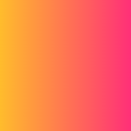
d_roger
2
Juillet 26, 2018, 6:58
Bonjour,
regarde
http://www.lynkoa.com/forum/solidworks/j-ai-un-pb-d-instal-
sw2014
pour voir si c'est la même chose.
Cordialement,
2 « J'aime »
patoche_import
3
Juillet 26, 2018, 4:35
Bonsoir,
oui, en effet, le mode compatibilité était sur "VISTA". J'ai sélectionné
"WIN7" et maintenant, le gestionnaire d'installation me dit qu'il ne