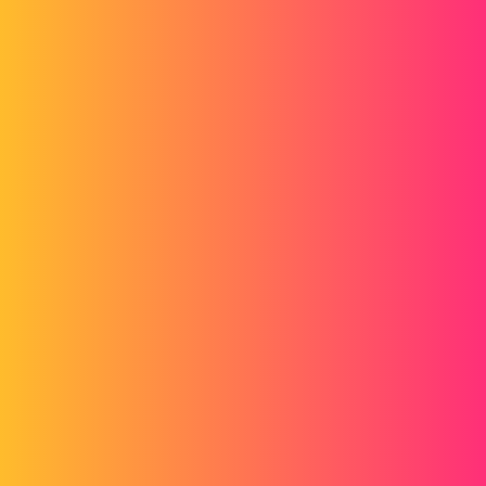
Forum myCAD
MAJ SW2014 SP03 vers SP05 sous WIN7
SP01
Other sections
CAD Materials
solidworks
patoche_import
1
Juillet 26, 2018, 6:24
Bonjour,
je tente de réinstaller des fonctionnalités SW2014 Premium sur un
Win7 SP1. Le gestionnaire d'installation me dit qu'il ne peut lancer
l'application car il aurait détecté que la machine est sous Windows
Vista !!! (voir message en pièce jointe). Où est l'embrouille ? Si qq'un
avait une petite idée, merci d'avance,
message_installsw2014_sp05.png