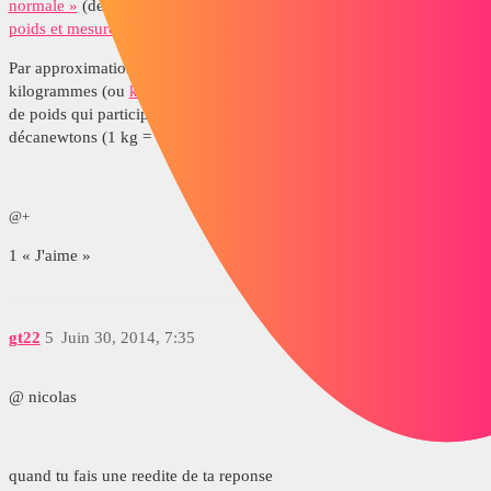
normale »
(définie en 1901 lors de la 3e
Conférence générale des
poids et mesures
) a été fixée à 9,806 65 m/s2
3
.
Par approximation, on arrondit fréquemment un poids exprimé en
kilogrammes (ou
kilogramme-force
(kgf) qui est une ancienne unité
de poids qui participe à cette confusion) au poids exprimé en
décanewtons (1 kg = 1 daN = 10 N).
@+
1 « J'aime »
gt22
5
Juin 30, 2014, 7:35
@ nicolas
quand tu fais une reedite de ta reponse