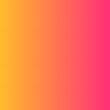
Forum myCAD
Masse 1.8N a 185mm de l'axe, a 5000Tr
3D Design
Volume Model
solidworks
jean-philippe
1
Juin 30, 2014, 6:30
Bonjour, quel poids je vais atteindre a cet endroi et a cette vitesse.
Merci
gt22
2
Juin 30, 2014, 6:33
voir ce lien tu trouveras la formule