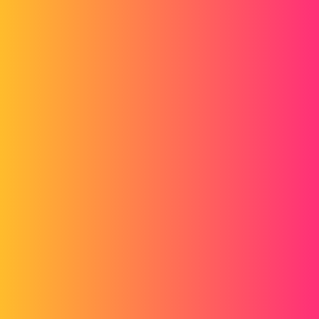
http://fr.wikipedia.org/wiki/Force_centrifuge
@+
3 « J'aime »
nicolasvialle69
3
Juin 30, 2014, 10:37
@Jean-Philippe
L'unité de masse est le Kilogramme
L'unité de poids est le Newton
Tu as donc 1.8N ou 1.8Kg?