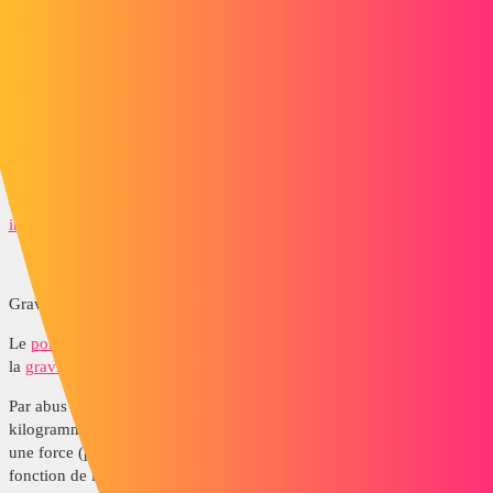
http://fr.wikipedia.org/wiki/Newton_(unit%C3%A9)
Définition
Un newton est la
force
capable de communiquer à
une
masse
de 1
kilogramme
une
accélération
de 1 m/s2. Il faut
donc 1 newton pour augmenter la vitesse d'une masse
de 1
kg
de 1
m
/
s
à chaque seconde. Cette
unité dérivée du système
international
s'exprime en
unités de base
ainsi :
Gravité
Le
poids
est une mesure de la
force
entre deux objets due à
la
gravité
, le poids s'exprime en newtons.
Par abus de langage, le poids est pourtant souvent exprimé en
kilogrammes (unité de masse). Sur Terre, une masse de 1 kg génère
une force (poids) de 9,806 65 N (valeur qui varie légèrement en
fonction de la pesanteur à l'endroit où l'on se trouve. La
pesanteur «