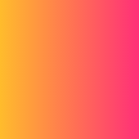
5000tr/ min te donne
523 radian par secondes
tes 185mm se transforme en M donc
0.185m
La formule de gt 22 (pièce jointe) te donne une force (poids c'est
pareil) en Newton.Il te resteras la vitesse linéaire sur la tengente de
trajectoire à calculer avec v=w.r
v=vitesse tangentielle en m/s
w=vitesse angulaire en rad/s
r= rayon en m
v=523x0.185
v=96.755 m/s