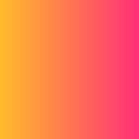
Par contre vérifie si tu as au départ 1.8N ou 1.8Kg
b88e913a7dbb098457835830557d504b.jpg
1 « J'aime »
gt22
4
Juin 30, 2014, 10:50
@ Nicolas
source Wikipedia