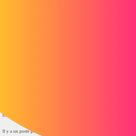
Forum myCAD
MycCADday Solidworks 2016 le 29
octobre qui y va?
Out of category
solidworks
pl
2
Octobre 8, 2015, 8:49
Dommage qu'il n'y ait qu'une seule date nationale cette année... Je
n'y serai pas. Mais ça sera surement un bel évènement
bart
3
Octobre 8, 2015, 8:52
Il y a un poste pour ça dans les actualités.