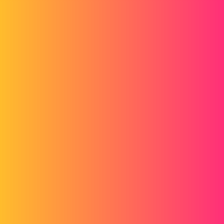
Forum myCAD
MyPDMtools ne fonctionne plus
PDM
mycadtools
THEOPHILE
1
Juin 16, 2026, 11:12
Bonjour,
Depuis un PDMrestart, lorsque j’utilise un outil MyPDMtools, par
exemple PDMproperties depuis PDM plus rien ne s’affiche.
Avez-vous des idées pour corriger ce problème ?
Merci.