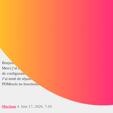
Maclane
2
Juin 17, 2026, 6:21
Bonjour;
Tentez une réparation de l’installation de votre MyPDMtools en
passant par le gestionnaire du panneau de configuration.
THEOPHILE
3
Juin 17, 2026, 7:03
Bonjour,
Merci j’ai essayé mais j’ai uniquement MyCADtools sur le panneau
de configuration.
J’ai tenté de réparer l’installation Solidworks 2025 mais les outils
PDMtools ne fonctionne toujours pas.
Maclane
4
Juin 17, 2026, 7:10