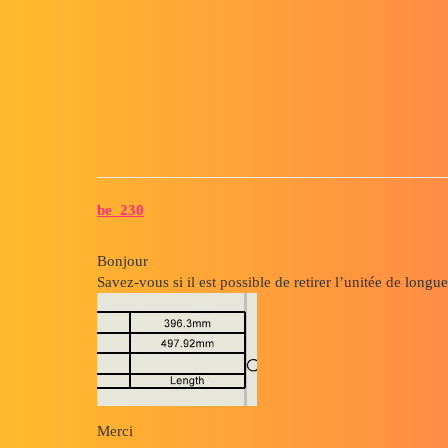
Forum myCAD
Nomenclature Routing
3D Design
Routing
3dexperience
be_230
Bonjour
Savez-vous si il est possible de retirer l’unitée de lon
Merci