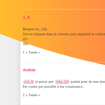
A_R
Bonjour be_230,
Oui en cliquant dans la colonne puis supprimé la colonn
@+.
AR.
1 « J'aime »
sbadenis
je pense que
parlait juste de mm dan
@A_R
@be_230
Par contre pas possible à ma conaissance.
2 « J'aime »