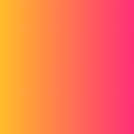
Europe.
Je rappel que nous ouvrons le même fond de plan sur 2 pc différents
mais nous n'avons pas la même chose. Avez-vous une idée du
problème?
Merci.
ac_cobra_427
2
Septembre 6, 2018, 8:54
Bonjour,
Il faut voir dans les paramètres, outils puis option et comparer vos
paramètres de mise en plan dans l'onglet général..
1 « J'aime »
PhilippeB
3
Septembre 6, 2018, 9:16