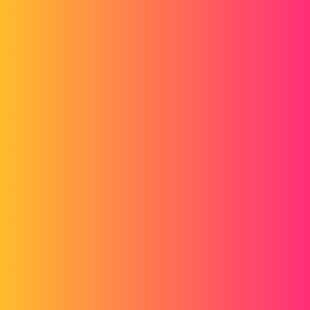
Forum myCAD
Norme USA fond de plan SolidWorks
2D plans
Layout
solidworks
MARQUES4
1
Septembre 6, 2018, 8:02
Bonjour,
J'ai un soucis sur le type de projection des vues sur SolidWroks.
Nous sommes plusieurs à faire des plans et nous avons donc un fond
de plan utilisable par tout le monde sur un serveur.
Lorsque j'ouvre une nouvelle mise en plan avec le fond de plan
adapté, le type de projection se met automatiquement en USA. Le
problème est que cela n'arrive que sur mon poste, mes collègues
n'ont pas se problème, le fond de plan s'ouvre avec la projection