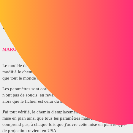
Ce qu'il vous faudrait, ce serait plutôt un modèle de mise en plan
(.drwdot) bien paramétré en commun.
1 « J'aime »
MARQUES4
4
Septembre 6, 2018, 9:38
Le modèle de mise en plan se trouve sur notre serveur, on a donc
modifié le chemin d'emplacement de fichier dans les paramètres pour
que tout le monde utilise la même.
Les paramètres sont correct sur cette mise en plan car mes collègues
n'ont pas de soucis. en revanche de mon pc les paramètres changent
alors que le fichier est celui du serveur donc le même que les autres.
J'ai tout vérifié, le chemin d'emplacement de fichier, le modèle de
mise en plan ainsi que tous les paramètres mais rien n'y fait, je ne
comprend pas, à chaque fois que j'ouvre cette mise en plan le type
de projection revient en USA.