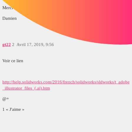
Merci d'avance
Damien
gt22
2
Avril 17, 2019, 9:56
Voir ce lien
http://help.solidworks.com/2016/french/solidworks/sldworks/t_adobe
_illustrator_files_(.ai).htm
@+
1 « J'aime »