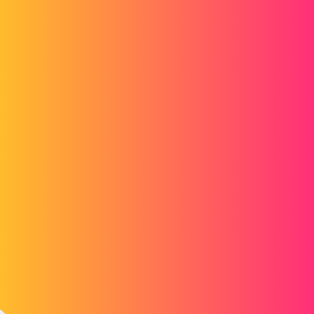
Forum myCAD
Option d'export de SOLIDWORKS à
ILLUSTRATOR
Out of category
solidworks
dprovost
1
Avril 17, 2019, 9:31
Bonjour à tous,
Je souhaite extraire une mise en plan en format Ai pour lecture dans
ILLUSTRATOR.
Le fichier généré est complètement décousu et n'est pas exploitable.
est-il possible de modifier certains critères d'export depuis
SOLIDWORKS ?
Peut-on vraiment sortir du vectoriel de SOLIDWORKS ?