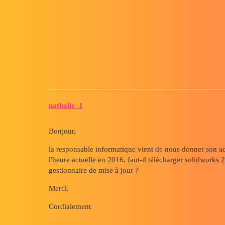
Forum myCAD
Passage solidworks 2016 vers 2
Other sections
CAD Materials
solidworks
nathalie_1
Bonjour,
la responsable informatique vient de nous donner son a
l'heure actuelle en 2016, faut-il télécharger solidworks 
gestionnaire de mise à jour ?
Merci.
Cordialement