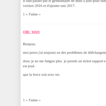
Il faut passer par le gestionnaire de mise à jour pour fair
version 2016 et d'ajouter une 2017.
1 « J'aime »
OBI_WAN
Bonjour,
moi perso j'ai toujours eu des problèmes de téléchargeme
donc je ne me fatigue plus je prends un ticket support 
est joué.
que la force soit avec toi.
1 « J'aime »