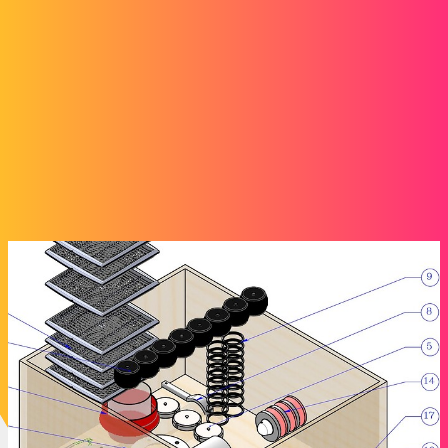
merci
A_R
2
Janvier 16, 2025, 3:12
Bonjour Fr_GA,
Pour ma part, je le fais des vues en mode « ombrée », c’est la seul
façon que je connais.
Je le fais avec SW 2022 SP4, les autres versions le font aussi.