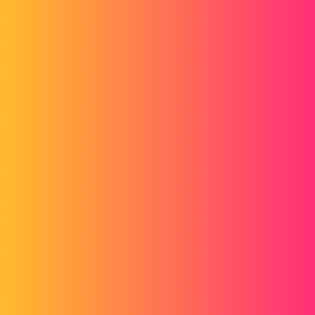
Forum myCAD
Pb de transparence d objets dans mise en
plan
2D plans
Layout
3dexperience
Fr_GA
1
Janvier 16, 2025, 3:03
bonjour
dans une mise en plan , j’insère les différentes vues d’un assemblage
dont certaines pièces sont créées transparentes;
résultat:
vue de face : affichage avec transparence >> ok pour moi
vue de dessous: affichage avec transparence >> ok pour moi
vue de cote (d+g): affichage sans transparence >> nok pour moi
quelle est la marche a suivre pour faire fonctionner cette option de
transparence sur toutes les vues?