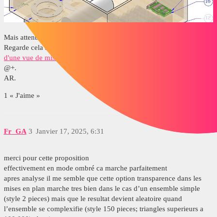
Mais attention cela alourdi le fichier en mode « ombrée ».
Regarde cela aussi si ça peut t’aider=>
Affichage de l'état d'affichage
d'une vue de mise en plan - 2021 - Aide de SOLIDWORKS
@+.
AR.
1 « J'aime »
Fr_GA
3
Janvier 17, 2025, 6:31
merci pour cette proposition
effectivement en mode ombré ca marche parfaitement
apres analyse il me semble que cette option transparence dans les
mises en plan marche tres bien dans le cas d’un ensemble simple
(style 2 pieces) mais que le resultat devient aleatoire quand
l’ensemble se complexifie (style 150 pieces; triangles superieurs a