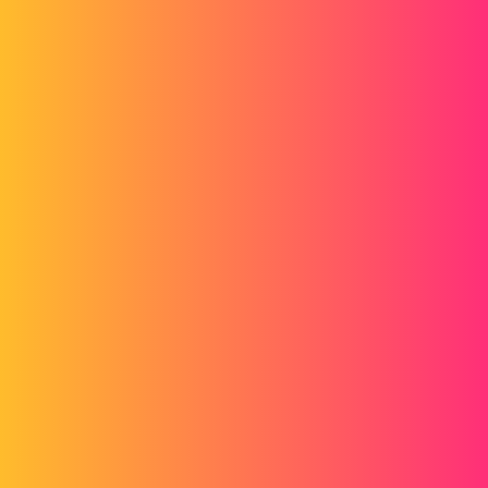
Forum myCAD
Pb equation
3D Design
Volume Model
solidworks
mullerdavid39
1
Mars 12, 2015, 10:18
Bonjour,
Je cherche à écrire:
Si le Øext = 14 alors l'entraxe = 5.5
Si le Øext = 17 alors l'entraxe = 7
Si le Øext = 21 alors l'entraxe = 9
sous forme d'équation.