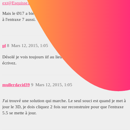
ext@Esquisse1@063.13.01.Part">17,9
, "EQ3"))
Mais le Ø17 a bien l'entraxe 7, le Ø21 a bien l'entraxe 9 mais le Ø14
à l'entraxe 7 aussi.
pl
8
Mars 12, 2015, 1:05
Désolé je vois toujours iif au lieu de if sur les exemples que vous
écrivez.
mullerdavid39
9
Mars 12, 2015, 1:05
J'ai trouvé une solution qui marche. Le seul souci est quand je met à
jour le 3D, je dois cliquez 2 fois sur reconstruire pour que l'entraxe
5.5 se mette à jour.