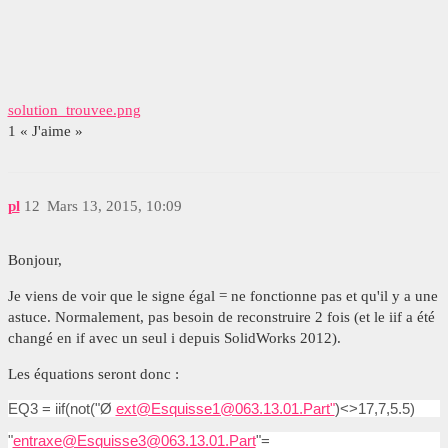
solution_trouvee.png
1 « J'aime »
pl
12
Mars 13, 2015, 10:09
Bonjour,
Je viens de voir que le signe égal = ne fonctionne pas et qu'il y a une
astuce. Normalement, pas besoin de reconstruire 2 fois (et le iif a été
changé en if avec un seul i depuis SolidWorks 2012).
Les équations seront donc :
EQ3 = iif(not("Ø
ext@Esquisse1@063.13.01.Part"
)<>17,7,5.5)
"
entraxe@Esquisse3@063.13.01.Part
"=