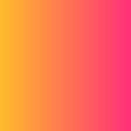
J'ai écrit : EQ1= (iif("Ø
ext@Esquisse1@063.13.01.Part
" = 17, 7,
5.5)) mais il me dit que l'équation est non valide.
pl
4
Mars 12, 2015, 10:43
Le problème ne vient pas du double "i" de "iif" ? Et les 2 jeux de
parenthèse ne sont probablement pas nécessaires :
EQ1 = if("Ø
ext@Esquisse1@063.13.01.Part
"=17,7,5.5)
bart
5
Mars 12, 2015, 10:50
il ne faut pas mettre le signe Ø
1 « J'aime »