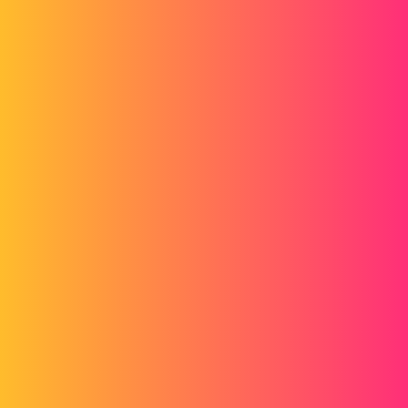
nom_des_cotes.png
pl
2
Mars 12, 2015, 10:22
Bonjour,
Ca devrait ressembler à ça (par défaut, si DIAMEXTn'est ni égal à 17
ou 21, l'ENTRAXE sera égale à 5,5) :
EQ1 = if(DIAMEXT=17,7,5.5)
ENTRAXE = if(DIAMEXT=21,9,EQ1)
1 « J'aime »
mullerdavid39
3
Mars 12, 2015, 10:38