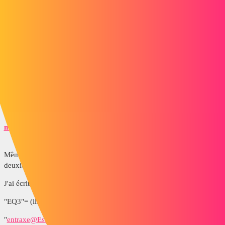
pl
6
Mars 12, 2015, 11:00
Ça n'est pas de là que vient le problème :
http://www.lynkoa.com/sites/default/files/questions/answer/12/03/201
5/pb_equations.jpg
mullerdavid39
7
Mars 12, 2015, 11:01
Même en écrivant comme vous , j'ai une erreur. C'est peu têtre le
deuxième = qu'il aime pas.
J'ai écrit:
"EQ3"= (iif("Ø
ext@Esquisse1@063.13.01.Part"<17,5.5,7
))
"
entraxe@Esquisse3@063.13.01.Part
" = ( iif("Ø