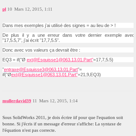
pl
10
Mars 12, 2015, 1:11
Dans mes exemples j'ai utilisé des signes = au lieu de > !
De plus il y a une erreur dans votre dernier exemple avec
"17,5.5,7", j'ai écrit "
17,7,5.5".
Donc avec vos valeurs ça devrait être :
EQ3 = if(
"Ø
ext@Esquisse1@063.13.01.Part"
=17,7,5.5)
"
entraxe@Esquisse3@063.13.01.Part
"
=
if(
"Ø
ext@Esquisse1@063.13.01.Part"
=21,9,EQ3)
mullerdavid39
11
Mars 12, 2015, 1:14
Sous SolidWorks 2011, je dois écrire iif pour que l'equation soit
bonne. Si j'écris if un message d'erreur s'affiche: La syntaxe de
l'équation n'est pas correcte.