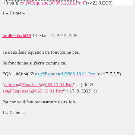
iif(not("Ø
ext@Esquisse1@063.13.01.Part"
)<>21,9,EQ3)
1 « J'aime »
mullerdavid39
13
Mars 13, 2015, 2:05
Ta deuxième équation ne fonctionne pas.
Sa fonctionne si j'écris comme ça:
EQ3 = iif(not("Ø
ext@Esquisse1@063.13.01.Part"
)<>17,7,5.5)
"
entraxe@Esquisse3@063.13.01.Part
" = (iif("Ø
ext@Esquisse1@063.13.01.Part
" > 17, 9,"EQ3" ))
Par contre il faut reconstruire deux fois.
1 « J'aime »