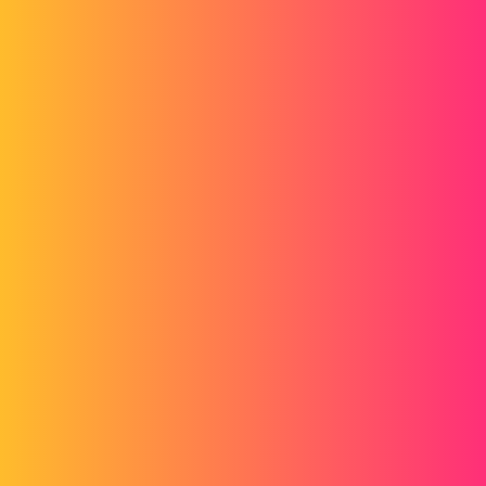
Pour un tronc de conne comme votre pièce cela me parait quasi
impossible, à moins de commencer la construction d’une autre façon
(votre construction est logique, SW moins) :
Pièce2.SLDPRT
(96,9 Ko)
Et même pas sûre que l’on puisse arriver au résultat voulu…
Bon courage !
1 « J'aime »
Le_Bidule
4
Juillet 8, 2026, 10:30
, merci de rester poli et digne
@a_eriaud
3 « J'aime »
Scofield1
5
Juillet 8, 2026, 10:32