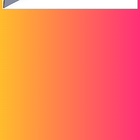
Merci
frette ind 4.SLDPRT
(145,5 Ko)
Maclane
2
Juillet 8, 2026, 9:39
Bonjour et bienvenue;
Pensez à préciser la version de Solidworks utilisée.
Et, une capture écran ne serait pas de refus…
Cela permet de ne pas télécharger la pièces si nos versions de
Solidworks sont antérieures. (J’ai Solidworks 2022 et manifestement
vous utilisez une version supérieur)
Et cela permet d’améliorer la qualité des réponses éventuelles…
Comme je ne peut pas ouvrir votre composant je répond en aveugle.