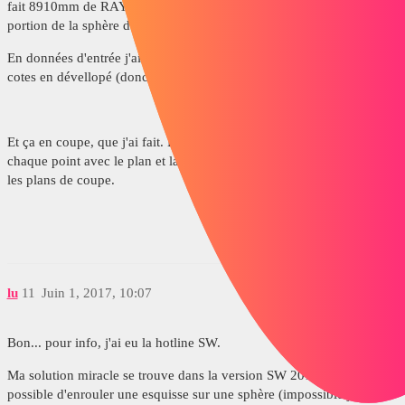
fait 8910mm de RAYON et les trous font 60mm de diamètre. Chaque
portion de la sphère doit contenir environ 6000 trous...
En données d'entrée j'ai ça : le cadrillage avec toutes les bonnes
cotes en dévellopé (donc à plat).
Et ça en coupe, que j'ai fait. Le problème c'est qu'il faut contraindre
chaque point avec le plan et la surface donc il faut que je fasse tous
les plans de coupe.
lu
11
Juin 1, 2017, 10:07
Bon... pour info, j'ai eu la hotline SW.
Ma solution miracle se trouve dans la version SW 2017 où il est
possible d'enrouler une esquisse sur une sphère (impossible jusqu'à