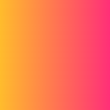
Lu
ac_cobra_427
2
Mai 31, 2017, 2:51
Bonjour,
Essayez voir en convertissant votre pièce en tôlerie. Réalisez votre
esquisse avec tout vos petits trous à plat puis faites un enlèvement de
matière et si je ne me trompe pas c'est une enlèvement normal....
2 « J'aime »
yvest
3
Mai 31, 2017, 4:54