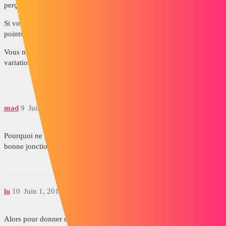
perçages? Ou à défaut, les calculer?
Si vous avez ces données, on peux faire une macro qui placera ces
points et fera les perçages.
Vous ne pouvez pas utiliser les répétitions même en utilisant les
variations?
mad
9
Juin 1, 2017, 7:22
Pourquoi ne pas faire que un troncon de 10° ou autre pour trouver la
bonne jonction et repetition du corps apres ?
lu
10
Juin 1, 2017, 7:46
Alors pour donner une idée de l'empleur de l'opération : la sphère