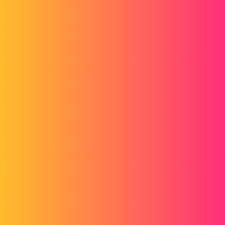
Bonjour,
Question bête, pourquoi ne passez vous pas par l'assistance pour le
perçage avec une esquice 3D puis des répétitions?
PS: J'ai testé sur une demi sphère de 500 de rayon et 10000 perçages
de 5mm, ça fonctionne bien mis à part que mon PC a mis environ 12
à 13 minutes pour le faire ...
4 « J'aime »
lu
4
Juin 1, 2017, 6:11
Bonjour,
Merci pour vos réponses.
La tôlerie j'y avais aussi penser mais je peux pas parce qu'en fait c'est
une construction soudée et en plus ce qu'on voit pas c'est que mon