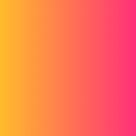
Forum myCAD
Perçage d'un demi-shpère
3D Design
Volume Model
solidworks
lu
1
Mai 31, 2017, 2:36
Bonjour,
Après maintes recherches je ne trouve toujours pas ma solution, est-
ce qu'une âme bienveillante arrivera à résoudre mon problème ?
Explication :
J'ai : une demi sphère, creuse, rayon constant, épaisseur de la paroi
95mm (les lignes visibles sont juste des lignes de séparation)