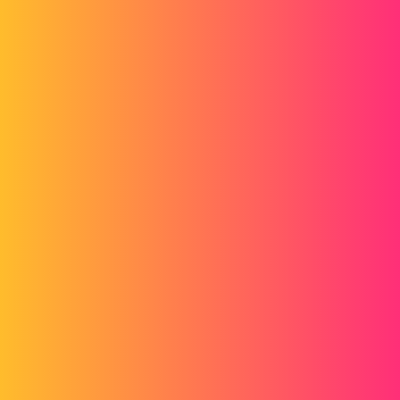
arbre de construction fait 20km et que je peux pas tout refaire. Et le
'convertir en tolerie' il veut pas.
La répétition je peux pas non plus car la répartition des trous n'est
pas uniforme sur toute la sphère.
Je vais essayer l'esquisse 3D quand même.
gt22
5
Juin 1, 2017, 6:23
Voir ce fil de com
http://www.lynkoa.com/forum/solidworks/repetition-circulaire-
trouspercages?page=1
@+