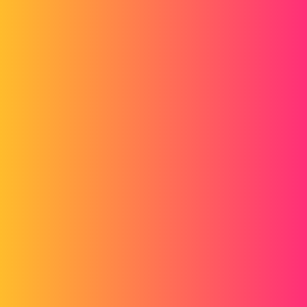
lu
6
Juin 1, 2017, 6:52
gt22 :
Pas adaptable à mon cas.
Mon but n'est pas de me simplifier la tâche en faisant le minimum
dans mon esquisse. Je vais devoir de toute manière placer chaque
trous.
Du coup la répétition ça marche pas.
Il n'existe vraiment pas une manière de projeter l'esquisse, comme si
on collait une étiquette sur la sphère.