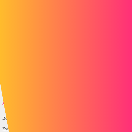
lu
7
Juin 1, 2017, 7:02
Alors, début d'espoir :
L'esquisse 3D avec assistance pour le perçage ça marche bien pour
l'orientation.
Mais pour la position des trous du coup je faire comment avec mon
cadrillage ?
Merci
yvest
8
Juin 1, 2017, 7:10
Bonjour,
Est ce que vous connaissez les coordonnées x,y et z de vos