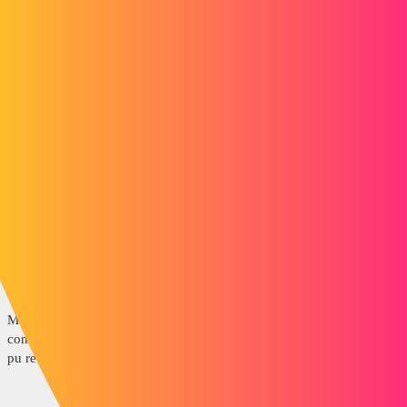
trop tard ;-) bien vu @ jose
http://pcsupport.about.com/od/fileextensions/f/easmfile.htm
voir ce lien aussi
http://www.forum-cao-3d.fr/import-export/convertir-un-fichier-easm-
en-iges-ou-autres-chose-t9005.html
@+
1 « J'aime »
charlescapraro
4
Janvier 31, 2014, 11:32
Merci, j'ai cocher l'option, mais après convertion, l’arbre de
construction est perdu et la conversion est purement graphique. Pas
pu retrouver de solid.