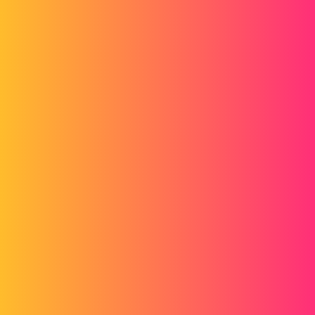
Bonjour,
Normalement vous pouvez ouvrir un edrawing sous SW et le
convertir en STEP en direct via la commande Enregister sous.
EDIT: Je viens de vérifier et il faut, pour effectuer une conversion de
fichier Edrawing en STL, que le créteur du fichier ai coché cette
option: permettre l'export... (voir fichier joint).
Sinon..... :/
capture.jpg
2 « J'aime »
gt22
3
Janvier 31, 2014, 7:59