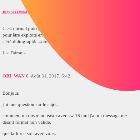
jose-accessa
5
Janvier 31, 2014, 12:38
C'est normal puisque la conversion transforme les solid en surface
pour être exploité en format STL qui est un format utilisé en
stéréolhitographie...donc pas besoin de solid dans ce cas.
1 « J'aime »
OBI_WAN
6
Août 31, 2017, 6:42
Bonjour,
j'ai une question sur le sujet,
comment on ouvre un easm avec sw 16 moi j'ai un message me
disant format non valide.
que la force soit avec vous.