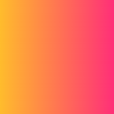
Forum myCAD
Peut-on convertir un document easm au
format STEP ou IGES?
3D Design
Volume Model
charlescapraro
1
Janvier 31, 2014, 7:53
Bonjour, j'ai récupéré le fichier d'un client au format easm mais je ne
peux pas l'exploiter.
Serait-t'il possible de le convertir au format STEP Ou IGES afin de
travailler sous Slw?
jose-accessa
2
Janvier 31, 2014, 7:58