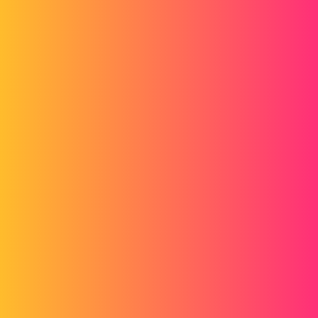
C'est peut-être un soucis de paramétrage dans les options SW mais je
ne trouve pas lequel.
Merci d'avance pour votre aide.
Nicolas
affichage_1.png
affichage_2.png
fred
2
Septembre 27, 2022, 8:19
Bonjour,
j'ai trouvé ce paramètre dans les options du système, est ce que cela
peut aider? ou alors vous avez un problème de carte graphique!
cdt
Fred