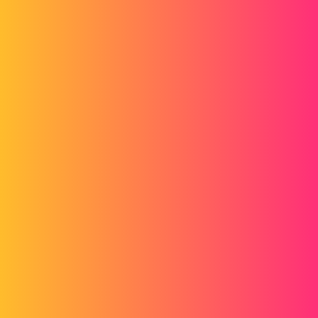
Forum myCAD
Problème affichage assemblage
3D Design
solidworks
Nicko
1
Septembre 27, 2022, 6:53
Bonjour,
Je me permets de soliciter votre aide car je fais face a un souci
d'affichage lorsque je manipule un petit assemblage dans SW2022.
De base, je suis en mode "arretes en mode image ombrée" (voir
capture affichage 1) et quand me manipule mon assemblage
(rotation,zoom,...) mon affichage passe en fillaire alors que je suis
toujours actif en mode "arretes en mode image ombrée" (voir capture
affichage2).