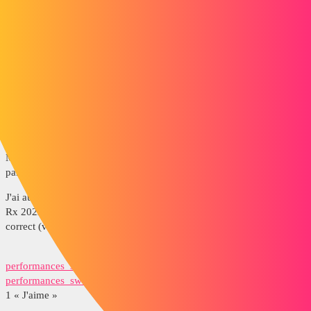
capture_decran_2022-09-27_102226.png
1 « J'aime »
Nicko
3
Septembre 27, 2022, 8:37
Bonjour Fred,
Merci pour votre retour mais malheureusement j'ai déjà testé ce
paramètre et je n'ai pas d'amélioration.
J'ai aussi fait le diagnostic et la maintenance avec le SOLIDWORK
Rx 2022 et aussi le test de performance qui me parait plus que
correct (voir screenshot)
performances_sw_pc.png
performances_sw_pc_suite.png
1 « J'aime »