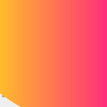
Forum myCAD
Problème de mise à l'échelle SW export
fichier rtl
Other sections
3D Printing
solidworks
stoecklin
1
Octobre 26, 2017, 6:28
bonjour
j'ai un problème de mise à l'échelle lorsque j'export en *.rtl , le
fichier généré par SW arrive dans Cura en mètre !
- SW J'ai les unités en mm dans propriété du document
- SW Option d'export RTL : unité en mm
merci