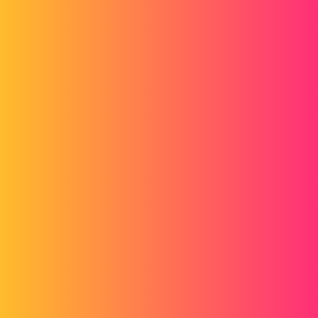
Forum myCAD
Problème Modification Police
Nomenclature ou liste de pièce soudée
2D plans
Layout
solidworks
misael_berlemont
1
Mars 14, 2024, 10:28
Bonjour,
Lors d’une mise en plan, j’insère une nomenclature ou une liste de
pièce soudée, il me la mets avec une certaine police qui me va.
Mais d’une modification dans une propriété dans une pièce ou un
assemblage, il modifie la police de la pièce et du coup je me retrouve
avec une nomenclature avec des lignes qui ont une police différente.
Je voulais savoir comment remettre la police d’origine sur les lignes