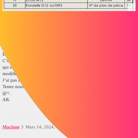
A_R
2
Mars 14, 2024, 10:47
Bonjour misael.bermelmont,
C’est un réglage qui se trouve sont dans les options du document et
qui sont dans au préalable régler sur fond de plans et dans vos
modèle de nomenclature.
J’ai pas la main sur mon PC, car en cours de traitement.
Tenez nous informé.
@+.
AR.
Maclane
3
Mars 14, 2024, 1:16