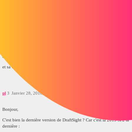
fabricedemont
2
Janvier 28, 2016, 10:13
Bonjour,
si tu a draftsight tu peut l'ouvrir et l'enregistrer sous un format
antérieur.
et sa devrait fonctionner.
pl
3
Janvier 28, 2016, 10:32
Bonjour,
C'est bien la dernière version de DraftSight ? Car c'est la 2015 SP2 la
dernière :