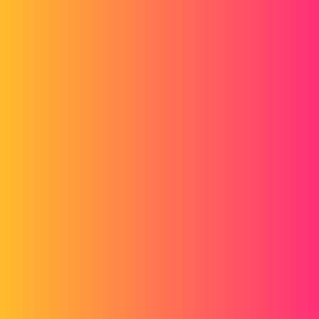
Forum myCAD
Problème ouverture dwg récents avec
Draftsight
Out of category
draftsight
Damien_C
1
Janvier 28, 2016, 10:00
Bonjour,
Je n'arrive pas/plus à ouvrir les fichiers récents (créés sous Autocad)
que je reçois d'un de mes clients avec Draftsight. J'ai la version 2015
SP3. les fichiers se visualisent sans problème avec le viewer autocad
360.
Est-ce que quelqu'un rencontre également ce problème ?