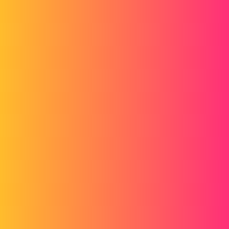
Forum myCAD
Problème rotation caméra
Simulation
Generality
solidworks
raev
1
Juin 8, 2015, 8:27
Bonjour,
Lorsque je veux faire une animation avec une caméra dans l'étude de
mouvement, je créé une esquisse et j'indique donc 2 points (départ,
arrivé) à la caméra. Mais lorsque je fais le calcul puis la lecture, ma
caméra tourne sur elle même. J'ai essayé plusieurs fois et
généralement, elle commence droite, et elle fini à l'envers.
Avez vous une idée du pourquoi?
Merci