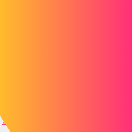
pl
2
Juin 8, 2015, 8:29
Bonjour,
Un petit tutoriel sur le sujet :
https://www.youtube.com/watch?v=qfhL091wd74
Voir aussi, en Français :
http://www.forum-cao-3d.fr/solidworks-tutoriels/creer-une-visite-
virtuelle-sur-solidworks-t10369.html
raev
3
Juin 8, 2015, 8:32