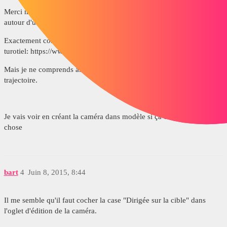
Merci mais dans mon cas je fais bouger la caméra, je l'a fais tourner
autour d'un ojet.
Exactement comme dans ce
turotiel: https://www.youtube.com/watch?v=fPGDUValC9E
Mais je ne comprends âs pourquoi ma caméra tourne pendant sa
trajectoire.
Je vais voir en créant la caméra dans modèle si ça change quelque
chose
bart
4
Juin 8, 2015, 8:44
Il me semble qu'il faut cocher la case "Dirigée sur la cible" dans
l'oglet d'édition de la caméra.