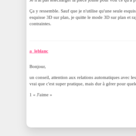
Je n'ai pas télécharger la pièce jointe pour voir ce qu'a
Ça y ressemble. Sauf que je n'utilise qu'une seule esquiss
esquisse 3D sur plan, je quitte le mode 3D sur plan et ra
contraintes.
a_leblanc
Bonjour,
un conseil, attention aux relations automatiques avec les
vrai que c'est super pratique, mais dur à gérer pour que
1 « J'aime »