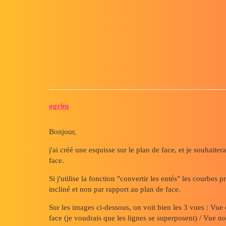
Forum myCAD
Projeter suivant plan de face
3D Design
Volume Model
solidworks
ogrim
Bonjour,
j'ai créé une esquisse sur le plan de face, et je souhaiter
face.
Si j'utilise la fonction "convertir les entés" les courbes 
incliné et non par rapport au plan de face.
Sur les images ci-dessous, on voit bien les 3 vues : Vue 
face (je voudrais que les lignes se superposent) / Vue 