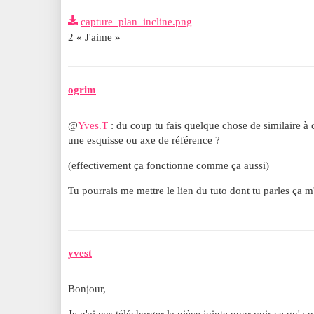
capture_plan_incline.png
2 « J'aime »
ogrim
@
Yves.T
: du coup tu fais quelque chose de similaire à
une esquisse ou axe de référence ?
(effectivement ça fonctionne comme ça aussi)
Tu pourrais me mettre le lien du tuto dont tu parles ça m'
yvest
Bonjour,