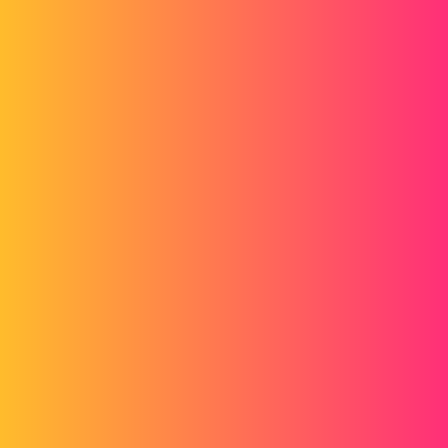
J'imagine que mettre la description dans le nom de fichier est exclu...
1 « J'aime »
froussel
4
Juin 20, 2018, 4:56
Si tu as une macro VBA pour générer le pdf, bien sûr que c'est
possible. Il faut juste connaitre les commandes VBA te permettant de
récupérer les propriétés que tu veux. Le dieu de la macro Lynkoa (
C. Roger) devrait pouvoir t'aider s'il le désire :-)
2 « J'aime »
fifounet44
5
Juin 20, 2018, 7:29
Bonsoir et merci,
On utilise la macro trouvée sur lynkoa ici;