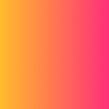
http://www.lynkoa.com/forum/solidworks/macro-conversion-dxf-
avec-nom-dune-propriété-de-pièce
d_roger
6
Juin 20, 2018, 8:01
Bonsoir,
Peux-tu préciser ta demandes s'il te plait ? Tu veux créer ton fichier
pdf avec la description dans le nom de fichier ou mettre une
description dans les métadonnées du fichier pdf comme sur l'image
ci-dessous.
Cordialement,
1 « J'aime »