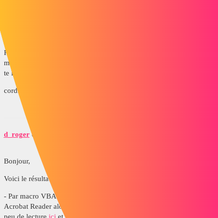
fifounet44
7
Juin 21, 2018, 6:24
Bonjour,
Pour te répondre, c'est bien " mettre une description dans les
métadonnées du fichier pdf " ma question n'était pas trop précise je
te le concède.
cordialement,
d_roger
8
Juin 21, 2018, 7:09
Bonjour,
Voici le résultat de mes investigations :
- Par macro VBA (swp) : Je n'ai pas réussit à le faire car je n'ai que
Acrobat Reader alors qu'à priori il faut une licence Acrobat pro, un
peu de lecture
ici
et
ici
.