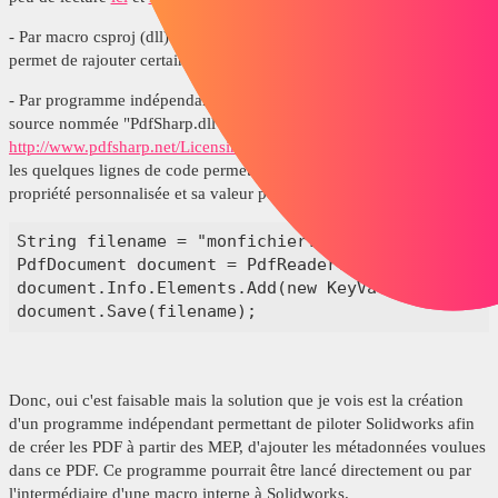
- Par macro csproj (dll) : Je n'ai pas réussit à le faire car VSTA ne me
permet de rajouter certaines références utiles au traitement à faire.
- Par programme indépendant en C# : Il suffit de mettre la dll open
source nommée "PdfSharp.dll" (voir
http://www.pdfsharp.net/Licensing.ashx
) en référence puis de créer
les quelques lignes de code permettant d'ouvrir le pdf, de créer la
propriété personnalisée et sa valeur puis d'enregistrer le pdf.
String filename = "monfichier.pdf";

PdfDocument document = PdfReader.Open(filename);

document.Info.Elements.Add(new KeyValuePair<Stri
document.Save(filename);
Donc, oui c'est faisable mais la solution que je vois est la création
d'un programme indépendant permettant de piloter Solidworks afin
de créer les PDF à partir des MEP, d'ajouter les métadonnées voulues
dans ce PDF. Ce programme pourrait être lancé directement ou par
l'intermédiaire d'une macro interne à Solidworks.