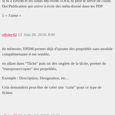
Si tu a EPDM et les outils My-PDM-TOOL tu peut te servir de l'outil
DocPublication qui arrive à écrie des méta-donné dans les PDF
1 « J'aime »
olivier42
12
Juin 26, 2018, 8:00
de mémoire, EPDM permet déjà d'ajouter des propriétés sans module
complémentaire il me semble,
en allant dans "Tâche" puis un des onglets de la tâche, permet de
"transposer/copier" des propriétés,
Exemple : Description, Designation, etc...
Cela demandera peut-être de créer une "carte" pour ce type de
fichier.