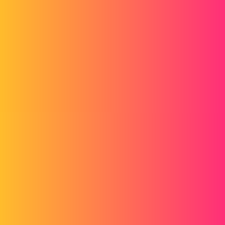
ac_cobra_427
2
Juin 19, 2018, 6:02
Bonjour
normalement tout se qu'il y a sur la MEP devrait suivre sur le PDF...
Une image pour mieux comprendre votre besoin pourrait nous
aider...
1 « J'aime »
stefbeno
3
Juin 20, 2018, 6:30
C'est plus au niveau de Windows qu'il faut regarder :
- est-il possible de créer une propriété ?
- si oui, comment affecter une valeur à cette propriété.