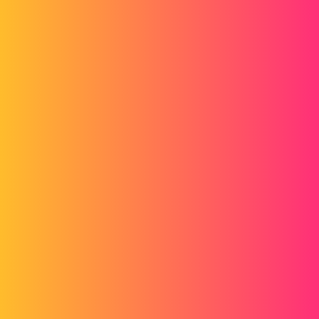
Forum myCAD
Proprieté description a enregistrer dans
pdf
2D plans
Layout
solidworks
fifounet44
1
Juin 19, 2018, 5:44
Bonjour,
Nous utilisons une macro pour enregistrer une mise en plan en pdf,
est il possible d'enregistrer la proprieté description de la mise en plan
dans une proprieté description
du fichier pdf?
Merci d'avance