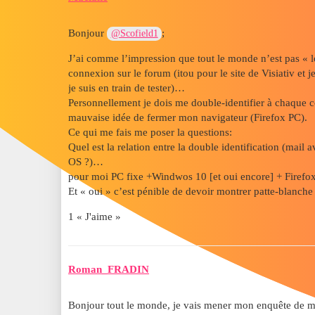
Bonjour
;
@Scofield1
J’ai comme l’impression que tout le monde n’est pas « 
connexion sur le forum (itou pour le site de Visiativ et
je suis en train de tester)…
Personnellement je dois me double-identifier à chaque 
mauvaise idée de fermer mon navigateur (Firefox PC).
Ce qui me fais me poser la questions:
Quel est la relation entre la double identification (mai
OS ?)…
pour moi PC fixe +Windwos 10 [et oui encore] + Firefo
Et « oui » c’est pénible de devoir montrer patte-blanch
1 « J'aime »
Roman_FRADIN
Bonjour tout le monde, je vais mener mon enquête de mo