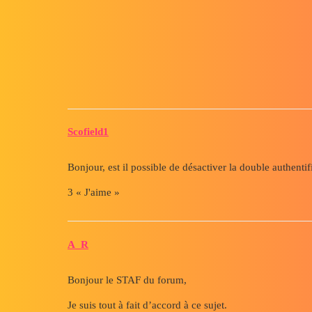
Forum myCAD
Question au staf du forum
Website Feedback
Scofield1
Bonjour, est il possible de désactiver la double authent
3 « J'aime »
A_R
Bonjour le STAF du forum,
Je suis tout à fait d’accord à ce sujet.