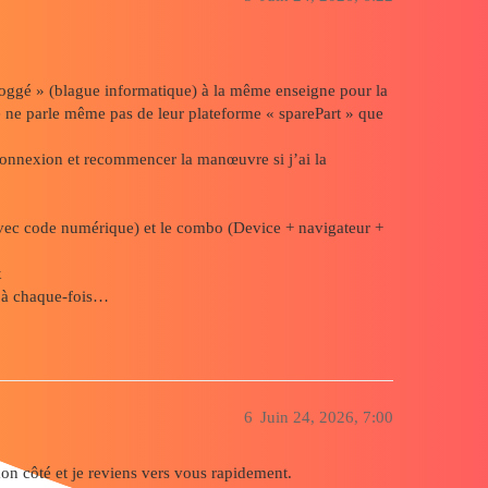
loggé » (blague informatique) à la même enseigne pour la
 je ne parle même pas de leur plateforme « sparePart » que
connexion et recommencer la manœuvre si j’ai la
l avec code numérique) et le combo (Device + navigateur +
x
e à chaque-fois…
6
Juin 24, 2026, 7:00
n côté et je reviens vers vous rapidement.