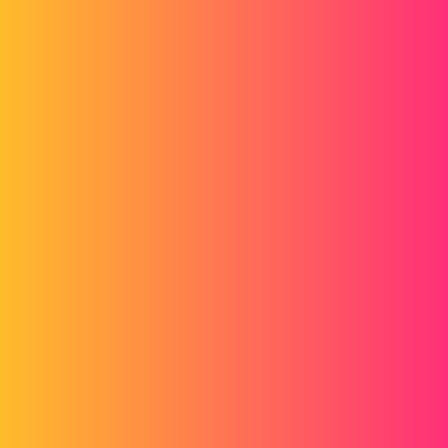
1 « J'aime »
cdricbrban
3
Octobre 17, 2013, 8:03
Bonjour Lucas;
Si ma mémoire est toujours aussi bonne et sous reserve que tu sois
également inscrit sur le portail AVENAO 3D (spécialisé SW).
Il y a un tuto concernant cette problematique.
J'irai y jetter un oeil en esperant retrouver celui ci.