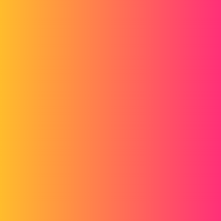
pièces.
Dans l'édition de
l'apparence
, onglet
illumination
, il faut mettre
la
réflexion
à 0.
Sauf que dans l'assemblage pour le quel je souhaite un rendu réaliste,
j'ai plus de 200 différentes
apparences
!
Quelqu'un connaitrait une solution pour modifier toutes les
apparences ?
J'ai essayé de modifier plusieurs apparences en enregistrant une macro,
mais la macro est désespérément vide !
Si quelqu'un connait les API nécessaires à boucler sur toutes les
apparences d'un assemblage et y modifier les paramètres, ça serait parfait
!