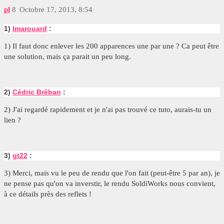
pl
8
Octobre 17, 2013, 8:54
1)
lmarouard
:
1) Il faut donc enlever les 200 apparences une par une ? Ca peut être
une solution, mais ça parait un peu long.
2)
Cédric Bréban
:
2) J'ai regardé rapidement et je n'ai pas trouvé ce tuto, aurais-tu un
lien ?
3)
gt22
:
3) Merci, mais vu le peu de rendu que l'on fait (peut-être 5 par an), je
ne pense pas qu'on va inverstir, le rendu SoldiWorks nous convient,
à ce détails près des reflets !