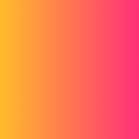
1 « J'aime »
gt22
4
Octobre 17, 2013, 8:18
si tu veux des rendu digne de ce nom passe par un autre log entre
autre modo ce que font la plupart des gens qui recherche un tres
beau rendu SW n'est pas fait pour cela
voir lien ci-joint
http://www.luxology.com/modo/
et le dieu des rendu
http://www.axiscadsolutions.com/blog/
en esperant t'avoir apporté quelques chose de positif