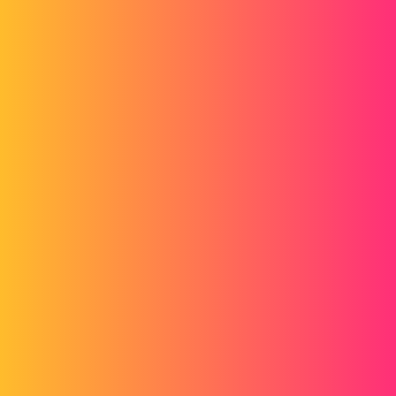
Forum myCAD
Rendu photo : reflets sur toutes les pièces
3D Design
3D Animation and rendering
solidworks
pl
1
Octobre 17, 2013, 7:53
Bonjour,
Je travaille sur SolidWorks Photoview 360.
Sur tous les rendus que je fais, j'ai des reflets style plastique.
On a trouvé avec la Hotline Axemble après avoir passé en revue les
lumières
et
environnements
, qu'il s'agissait des
apparences
des