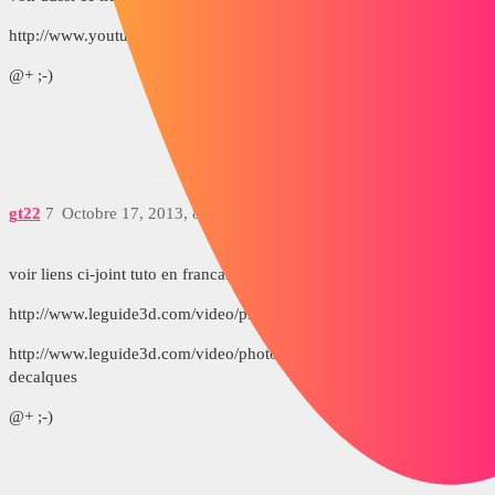
http://www.youtube.com/watch?v=yo5tmz1EsYo
@+ ;-)
gt22
7
Octobre 17, 2013, 8:52
voir liens ci-joint tuto en francais
http://www.leguide3d.com/video/photoview-360-sc-nes-et-lumi-res
http://www.leguide3d.com/video/photoview-360-apparences-et-
decalques
@+ ;-)