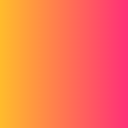
Merci d'avance !
1 « J'aime »
lmarouard
2
Octobre 17, 2013, 8:01
bonjour,
moi quand j'ai ce problème,
je retire toutes les apparences pièce par pièce.
Puis dans mon assemblage,je selectionne les pièces qui auront la
même apparence et ainsi de suite.
Donc j'ai une apparence pour plusieurs pièces.
J'epère avoir été utile.
Cordialement.