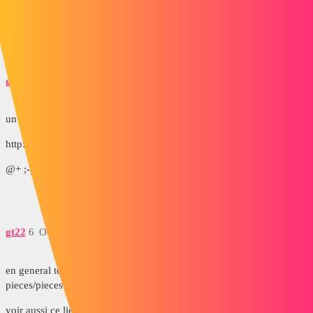
@+ ;-)
2 « J'aime »
gt22
5
Octobre 17, 2013, 8:30
un tuto sur le tube
http://www.youtube.com/watch?v=SKGwvcYfLeg
@+ ;-)
gt22
6
Octobre 17, 2013, 8:35
en general tous les rendu sont fait dans les assemblage et pas
pieces/pieces
voir aussi ce lien de 31 mm en anglais bien sur