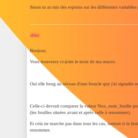
Sinon tu as mis des espions sur les différentes variables
sbier
Bonjour,
Vous trouverez ci-joint le texte de ma macro.
Oui elle beug au niveau d'une boucle que j'ai signalée 
Celle-ci devrait comparer la valeur Nou_nom_feuille prop
(les feuilles situées avant et après celle à renommer).
Et cela ne marche pas dans tous les cas, surtout si la feu
renommer.