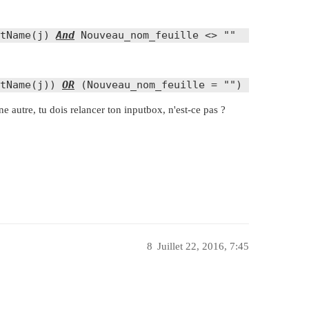
tName(j) 
And
 Nouveau_nom_feuille <> ""
tName(j)) 
OR
 (Nouveau_nom_feuille = "")
autre, tu dois relancer ton inputbox, n'est-ce pas ?
8
Juillet 22, 2016, 7:45