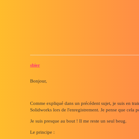
Forum myCAD
Renommer feuilles MEP boucle 
3D Design
Volume Model
solidworks
sbier
Bonjour,
Comme expliqué dans un précédent sujet, je suis en tra
Solidworks lors de l'enregistrement. Je pense que cela po
Je suis presque au bout ! Il me reste un seul beug.
Le principe :