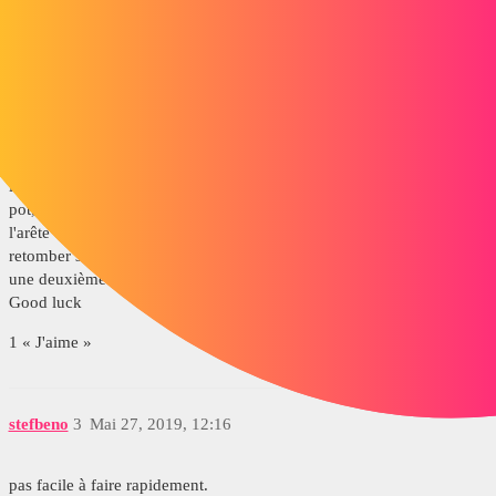
objet-deco-design-impression-3d-pot-fleur-blanc.jpg
alexandreleroux18
2
Mai 27, 2019, 6:58
Sur SW 2019 tu as des textures qui se transforme en volumique dans
le genre. Mais sur SW 2017 tu fais une surface de l'interieur de ton
pot, tu fais ton motif pyramide tu fais une répétition de courbe avec
l'arête de ta surface et tu mets tangent a la courbe et tu devrais
retomber sur une première ligne dans le genre. Tu peux aussi mettre
une deuxième direction et avec de la chance tu retomberas bien.
Good luck
1 « J'aime »
stefbeno
3
Mai 27, 2019, 12:16
pas facile à faire rapidement.