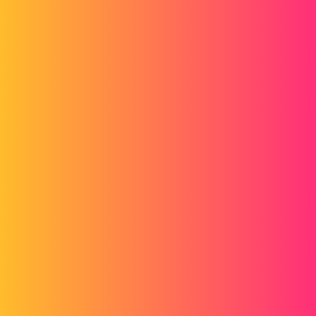
Forum myCAD
Solidworks modélisation pot de fleur
3D Design
Volume Model
solidworks
leocncrs
1
Mai 26, 2019, 12:41
Bonjour,
Je souhaiterais modéliser ce pot de fleur assez rapidement sur
solidworks 2017 (ou tinkercad) je maitrise plutot bien sw mais pour
de la conception de pièces mécas plutot. La c'est un peu trop design
pour moi ^^
Est-ce que certains auraient quelques pistes ?
Merci,