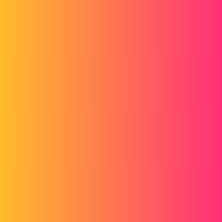
Forum myCAD
SW 2014, Récupérer automatiquement les
tolérances de l'esquisse sur DIMxpert
2D plans
Layout
solidworks
cgrandcoing
1
Juillet 1, 2015, 2:06
Bonjour Messieurs,
Lors de la création de nos pièces 3D sur solidworks 2014, dans nos
esquisses, nous appliquons des tolérances sur les dimensions afin de
pouvoir utiliser le logiciel "Tolérance" de MyCADtool.
Le but est de réaliser des modèles rapidement aux cotes nominales
pour nos sous-traitants et services productions.