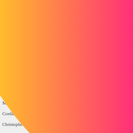
Dans le but d'améliorer nos conceptions et la diffusion documentaire,
nous souhaiterions utiliser les modules "Tolanalyst" et "Solidworks
MBD".
Pour utiliser ces modules, nous devons passer par le module
DIMxpert, c'est là que je rencontre une difficulté :
Je n'arrive pas à récupérer les dimensions tolérancées dans Dimxpert,
ce module met en place les tolérances de la propriété du document.
Est il possible de récupérer les tolérances déjà appliquées à
l'esquisse sur Dimxpert, afin d'éviter un doublon de la cotation?
Merci de votre retour,
Cordialement,
Christophe.