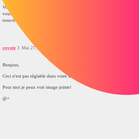
Vous pouvez donc regarder les options d'enregistrements. Quand
vous avez une mise en plan dans SW, Fichier/Enregistrer-
sous/dxf/Options : c'est le dernier paragraphe.
coyote
3
Mai 27, 2015, 3:16
Bonjour,
Ceci n'est pas réglable dans votre tache ePDM?
Pour moi je peux voir image jointe!
@+