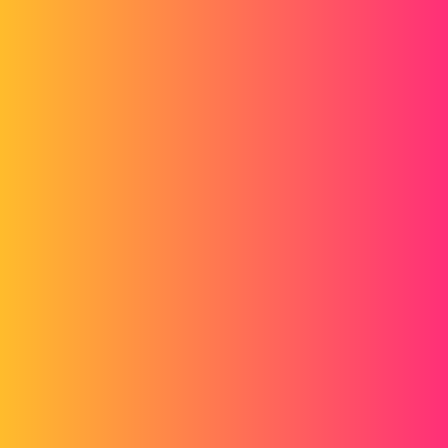
Forum myCAD
Tache convert drawing to dxf
PDM
Generality
solidworks-pdm
bricesk_2
1
Mai 27, 2015, 2:38
bonjour,
pour les tache automatisé de EPDM j'ai une conversion automatique
de MEP en pdf
mais j'aimerais d'autre solution comme dxf.
j'ai donc fait un copier/coller de a tache convert drawong to pdf
et j'ai changé la sortie de fichier mais étant donné que j'ai deux