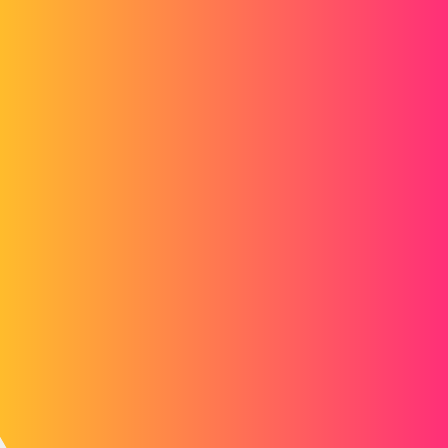
feuille dans la mise en plan, le dxf ne sort qu'une seule page
est-ce qu'il y a bien une seule page de sortie (cad la première
feuille)?
est ce que je peux choisir de faire autant de fichier DXf que de
feuille?
faut-il un script?
bàv,
benoitlf
2
Mai 27, 2015, 2:44
Bonjour,
Je dirais que ça dépend du paramétrage du SolidWorks qui va faire la
conversion. Comme EPDM fait appel à SolidWorks.