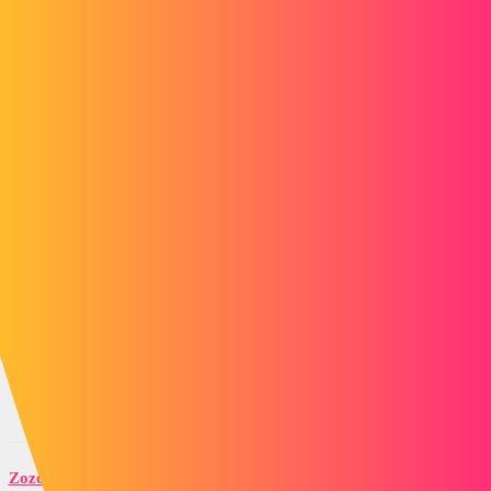
tests_coins__tolerie___deplie.jpg
3 « J'aime »
gt22
6
Mars 30, 2018, 11:48
+1 @ Zozo
c'est une soluce mais elle a un certain cout
et demande une découpe laser
un r'ajout de tole est + souple + rapide - cher
@+ ;-)
Zozo_mp
7
Mars 30, 2018, 12:06