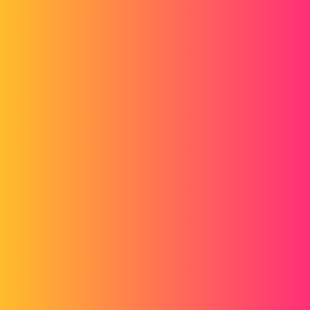
Bonjour
Non ce n'est pas possible sans faire une découpe laser sophistiquée
et dans tous les cas faire une soudure.
En général on rallonge l'aile si vous n'en n'avez qu'une c'est plus
simple et on soude.
2 « J'aime »
ac_cobra_427
3
Mars 30, 2018, 10:41
Bonjour,
Pouvez-vous poster votre pièce ???
1 « J'aime »
Zozo_mp
4
Mars 30, 2018, 11:17