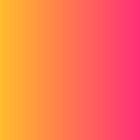
Bonjour à tous
Voici un exemple de pièce qui répond en partie à la pure question.
Je l'ai en version 2010 si nécessaire
Après du point de vue coûts il est plus simple de rajouter un petit
bout de pièce et de la souder.
testtolerie.sldprt
2 « J'aime »
Zozo_mp
5
Mars 30, 2018, 11:27
Second post pour mettre la photo du déplié de la pièce du précédent
post
Cordialement