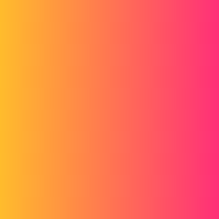
Forum myCAD
Tôle pliée sur arête
3D Design
Sheet Metal / Machine Welded
solidworks
anis_sw
1
Mars 30, 2018, 10:12
Bonjour s'il vous plaît est-ce que c'est impossible de créer une pliage
sur un rayon ?
Merci
pliage.png
Zozo_mp
2
Mars 30, 2018, 10:30