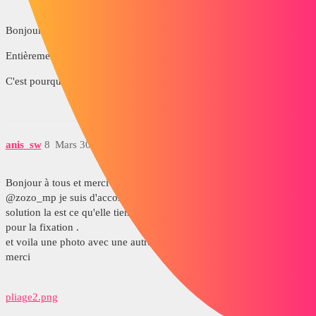
Bonjour @gt22
Entièrement d'accord avec toi.
C'est pourquoi j'ai évoqué le coût et la soluce dont tu parles :-) :-)
anis_sw
8
Mars 30, 2018, 12:11
Bonjour à tous et merci
@zozo_mp je suis d'accord avec toi mais le probléme avec cette
solution la est ce qu'elle tient ? robuste ? parce que je vais l'utiliser
pour la fixation .
et voila une photo avec une autre solution donne moi votre avis et
merci
pliage2.png