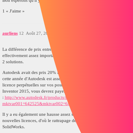
Bon espérons qu'il y ait ici des utilisateurs de Topsolid alors ....
1 « J'aime »
aurliens
12
Août 27, 2015, 7:21
La différence de prix entre un package Autodesk et SolidWorks était
effectivement assez importante quand nous avions fait l'analyse des
2 solutions.
Autodesk avait des prix 20% inférieurs à SW. Mais la politique de
cette année d'Autodesk est assez dangereuse, vous n'aurez plus de
licence perpétuelles sur vos postes. C'est à dire que si vous achetez
Inventor 2015, vous devrez payer à chaque utilisation (voir lien
:
http://www.autodesk.fr/products/perpetuallicenses?
mktvar001=642525&mktvar002=642525
)
Il y a eu également une hausse assez significatives des tarifs pour ces
nouvelles licences, d'où le rattrapage de prix entre Inventor et
SolidWorks.