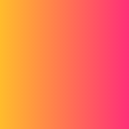
Forum myCAD
Topsolid V7 ou inventor?
3D Design
Volume Model
topsolid
christopheguitton
1
Août 24, 2015, 3:02
Bonjour,
La version 6 de topsolid étant maintenant dépassé la migration pour mon entreprise est en
cour,
mais la version 7 semble tellement éloigné de la version 6 que cela équivaux a un
changement de logicielle.
De plus j'ai quelque éco négatif de ceux qui ont effectué cette migration.
A budget équivalent que me conseilleriez vous Inventor ou topsolid v7.