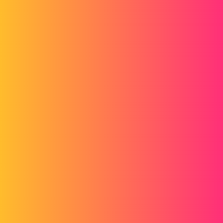
donc voila j'attend avec impatience l'avis d'un utilisateur le la V7.
Cordialement
CGU, Responsable BE d'une PME
aurliens
6
Août 26, 2015, 1:52
Bonjour,
Les questions que nous vous avons posé ont pour but de vous
orientez sur les questions que vous devez vous poser afin de choisir