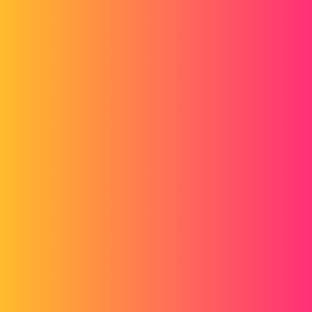
Par avance merci pour vos réponse constructive car le budget d'invest est quand même
important.
Cordialement
CGU, Responsable BE d'une PME.
benoitlf
2
Août 25, 2015, 6:45
Bonjour,
Comme il n'y a pas foule, voilà quelques liens au sujet de choix de
logiciels en attendant d'autres avis :
http://www.lynkoa.com/forum/3d/en-2015-sw-versus-pro-e-creo-
solid-edge-topsolid-inventor-catia-zw-cad