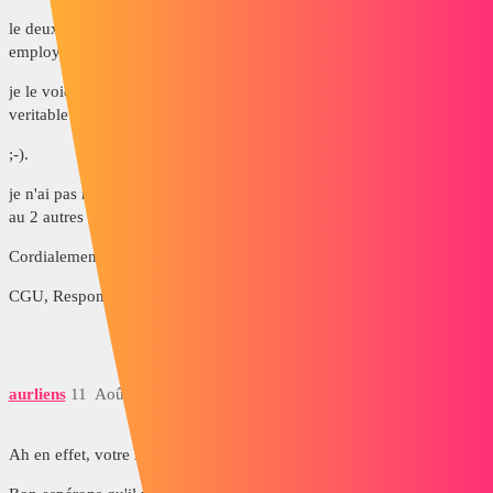
le deuxième lien vers topsolid7 est conclut par
Julien POIROT un
employé de missler qui fait les démonstration depuis 2012...
je le voie mal confirmer les disfonctionnements que les quelque
veritable utilisateur font remonter
;-).
je n'ai pas retenu solidworks car il ne sont pas dutous placé comparé
au 2 autres offres.
Cordialement
CGU, Responsable BE d'une PME.
aurliens
11
Août 27, 2015, 7:08
Ah en effet, votre remarque est très pertinente :) !