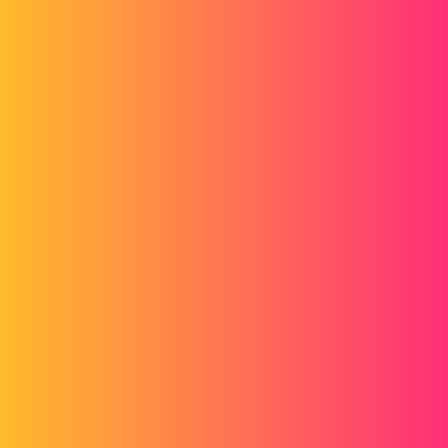
1 « J'aime »
aurliens
7
Août 26, 2015, 2:04
Une question qui vous intérressera fortement je le pense :
http://www.lynkoa.com/forum/solidworks/que-pensez-vous-topsolid-
design-partie-conception
aurliens
8
Août 26, 2015, 2:07
Et un autre ici :