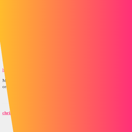
http://www.lynkoa.com/forum/topsolid/topsolid-7
1 « J'aime »
aurliens
9
Août 26, 2015, 2:10
Et sur un autre forum :
http://cadxp.com/topic/6805-choix-difficile-topsolid-vs-solidworks/
Mais ATTENTION, ce topic est vieux de 10 ans, depuis les
ordinateurs sont plus performants et les logiciels ont changés !
christopheguitton
10
Août 26, 2015, 2:33