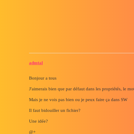
Forum myCAD
Traduction de "sheet "par "tôle
Out of category
solidworks
admtal
Bonjour a tous
J'aimerais bien que par défaut dans les propriétés, le mot
Mais je ne vois pas bien ou je peux faire ça dans SW
Il faut bidouiller un fichier?
Une idée?
@+