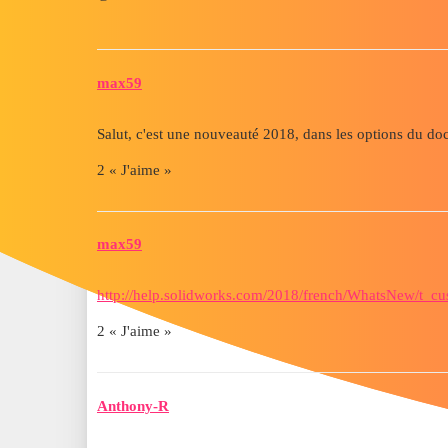
max59
Salut, c'est une nouveauté 2018, dans les options du do
2 « J'aime »
max59
http://help.solidworks.com/2018/french/WhatsNew/t_c
2 « J'aime »
Anthony-R