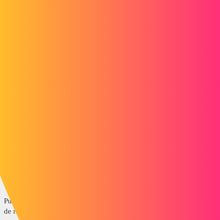
Roub25
mad
2
Juin 21, 2017, 8:54
Comme sa sans tester juste de tete je ferait une boucle sur toute les
ligne et des que ta valeur precedement choisi match alors tu execute
ton code (je ne suis pas tres fan des fonction de recherhe de Excel :!)
2 « J'aime »
remrem
3
Juin 21, 2017, 9:03
Salut,
Puisque tu nous as dit ce que tu cherches, dis-nous quel(s) critère(s)
de recherche tu possèdes...