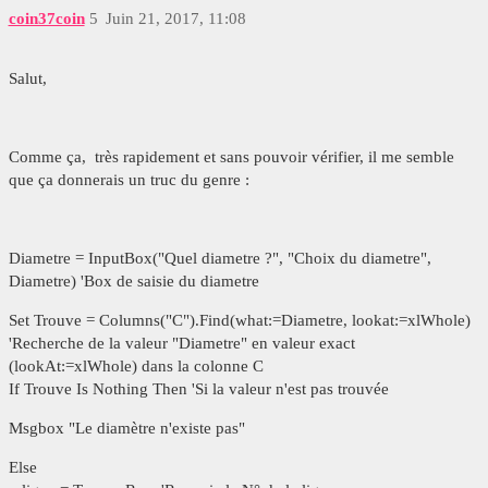
coin37coin
5
Juin 21, 2017, 11:08
Salut,
Comme ça, très rapidement et sans pouvoir vérifier, il me semble
que ça donnerais un truc du genre :
Diametre = InputBox("Quel diametre ?", "Choix du diametre",
Diametre) 'Box de saisie du diametre
Set Trouve = Columns("C").Find(what:=Diametre, lookat:=xlWhole)
'Recherche de la valeur "Diametre" en valeur exact
(lookAt:=xlWhole) dans la colonne C
If Trouve Is Nothing Then 'Si la valeur n'est pas trouvée
Msgbox "Le diamètre n'existe pas"
Else