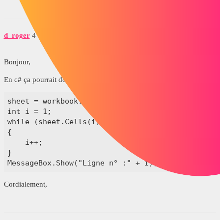
d_roger
4
Juin 21, 2017, 10:14
Bonjour,
En c# ça pourrait donner quelque chose comme ça :
sheet = workbook.ActiveSheet;

int i = 1;

while (sheet.Cells(i, "A").value != "D03.97 - 8.9
{

    i++;

}

MessageBox.Show("Ligne n° :" + i);
Cordialement,