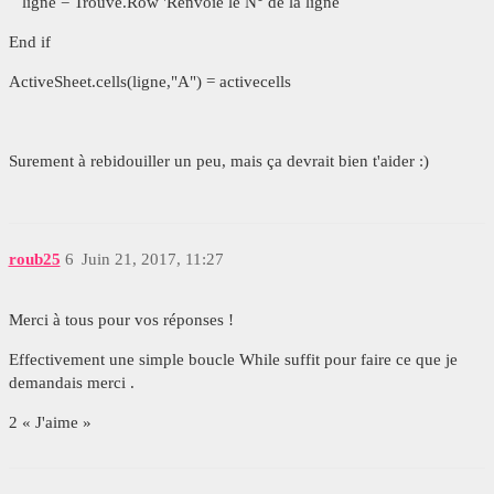
ligne = Trouve.Row 'Renvoie le N° de la ligne
End if
ActiveSheet.cells(ligne,"A") = activecells
Surement à rebidouiller un peu, mais ça devrait bien t'aider :)
roub25
6
Juin 21, 2017, 11:27
Merci à tous pour vos réponses !
Effectivement une simple boucle While suffit pour faire ce que je
demandais merci .
2 « J'aime »