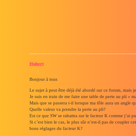
Forum myCAD
Valeurs angulaires hors des val
3D Design
Sheet Metal / Machine Welded
solidworks
Hubert
Bonjour à tous
Le sujet à peut être déjà été abordé sur ce forum, mais 
Je suis en train de me faire une table de perte au pli 
Mais que se passera t-il lorsque ma tôle aura un angle q
Quelle valeur va prendre la perte au pli?
Est ce que SW se rabattra sur le facteur K comme j’ai pu l
Si c’est bien le cas, le plus sûr n’est-il pas de coupler 
bons réglages du facteur K?