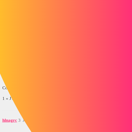
Merci de votre aide.
support_robot_v3_pied.zip
Zozo_mp
2
Janvier 21, 2021, 10:23
Bonjour
Il me semble que vous êtes abonné à la maintenance, n'est-il pas ?
Cordialement
1 « J'aime »
hlnagrc
3
Janvier 21, 2021, 10:30