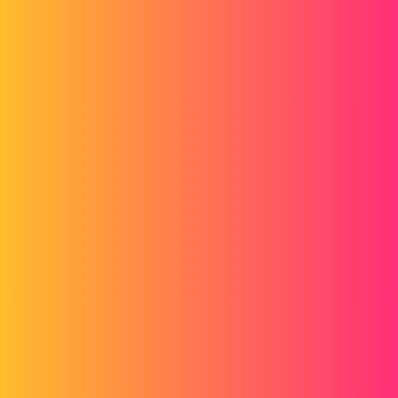
Forum myCAD
Votre avis sur la conception d'un pied de
robot
Simulation
solidworks-simulation
hlnagrc
1
Janvier 21, 2021, 2:11
Bonjour,
J'ai réalisé ma première simulation (j'ai que SolidWorks Simulation
Standard 2020) concernant un conception d'un socle de robot.
J'aimerai avoir votre retour concernant mon étude et la qualité de
celle-ci. Je veux m'assurer que je ne loupe rien et ne fais pas
d'erreurs.
Certaines "options" de la simulation sont encore assez nébuleux pour