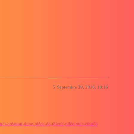
5
Septembre 29, 2016, 10:16
es/création-dune-pièce-de-tôlerie-pliée-puis-cintrée