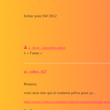
fichier joint SW 2012
u_droit_j.dumiller.sldprt
1 « J'aime »
ac_cobra_427
Bonjour,
voici mon tuto qui et vraiment prévu pour ça...
http://www.lynkoa.com/tutos/import-export-formats-neutr