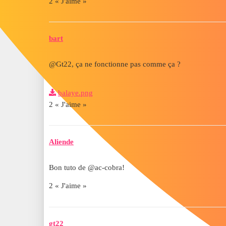
2 « J'aime »
bart
@Gt22, ça ne fonctionne pas comme ça ?
balaye.png
2 « J'aime »
Aliende
Bon tuto de @ac-cobra!
2 « J'aime »
gt22