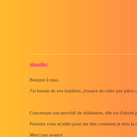
Forum myCAD
Déformer une tôle pliée
3D Design
Volume Model
solidworks
jdumiller
Bonjour à tous,
J'ai besoin de vos lumières, j'essaye de créer une pièce 
Concernant son procédé de réalisation, elle est d'abord p
Pourriez vous m'aider pour me dire comment je dois la cré
Merci par avance