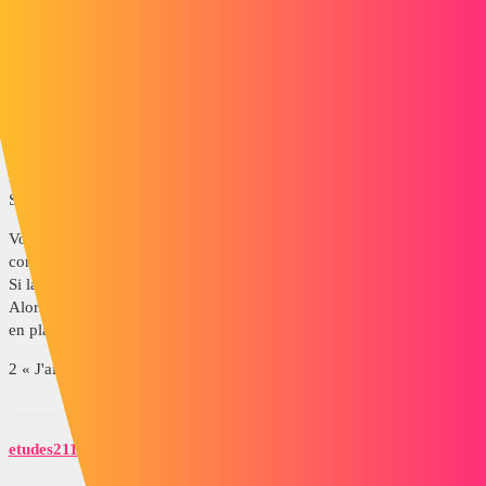
Visiativ myCADtools
Utilisation en mode Mise en Plan
Visiativ myCADtools
Mais il est possible de le faire via l’éditeur de propriété de
Solidworks.
Vous pouvez le faire aussi directement dans « Integration » avec les
condition:
Si la propriété de la pièce existe ET à une valeur égale A…
Alors on crée la même propriété avec la même valeur dans la mise
en plan…
2 « J'aime »
etudes211
7
Mars 24, 2025, 7:37