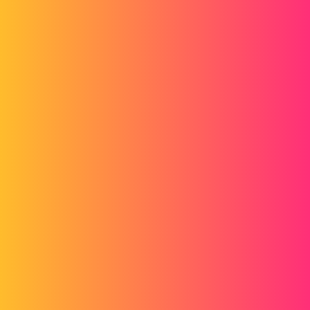
Forum myCAD
Propriété des pieces dans les propriétés de
mise en plan
2D plans
solidworks
etudes211
1
Mars 21, 2025, 8:05
Bonjour,
Afin de pouvoir utiliser « Integration » et exporter des dossiers de
production complet par machine en un seul clique, j’ai besoin de
récupérer dans les propriétés de ma mise en plan, une propriété qui
existe dans ma pièce.
Par exemple, dans ma pièce, j’ai une propriété personnalisée qui se
nomme « Type », la valeur est « D » et donc la valeur évaluée est
« D »