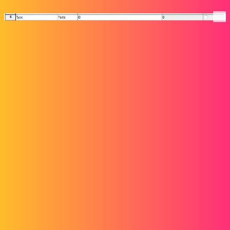
J’aimerais récupérer cette valeur évaluée « D » dans les propriétés
personnalisées de ma mise en plan.
J’ai essayé avec la valeur $PRPSHEET:« Type », ou
$PRPMODEL:« Type » qui fonction très bien dans le cartouche, mais
si je le demande en propriété personnalisée il me revoie en valeur
évalué : $PRPSHEET:« Type », ou $PRPMODEL:« Type » et non
« D »
Je suis en Solidworks 2023 SP5.0, quelqu’un aurait une idée ?
Maclane
2
Mars 21, 2025, 8:32
Bonjour;
Je pense que Solidworks ne comprend pas ce que vous voulez