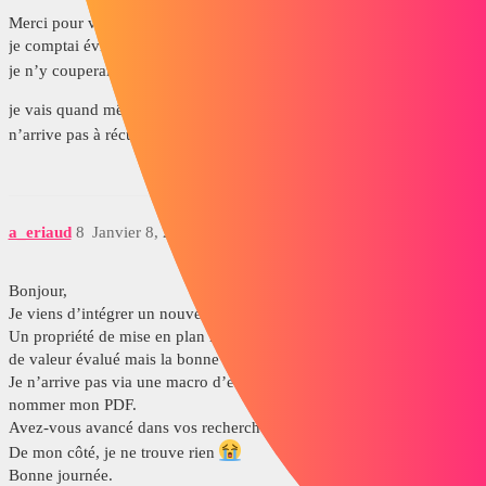
Merci pour votre aide !
je comptai éviter de passer par « SmartPorperty », mais je pense que
je n’y couperai pas !
je vais quand même creuser la question, je trouve ça étrange qu’il
n’arrive pas à récupérer la valeur.
a_eriaud
8
Janvier 8, 2026, 9:29
Bonjour,
Je viens d’intégrer un nouveau BE, et j’ai le même problème…
Un propriété de mise en plan recopie une propriété de la pièce, pas
de valeur évalué mais la bonne valeur dans le cartouche !
Je n’arrive pas via une macro d’export en PDF à la récupérer pour
nommer mon PDF.
Avez-vous avancé dans vos recherches ?
De mon côté, je ne trouve rien
Bonne journée.