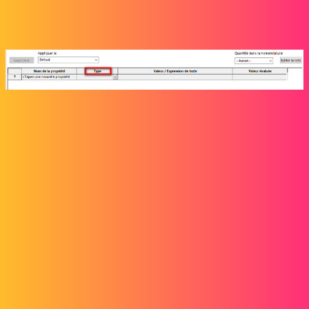
récupérer puisque « Type » est aussi une Variable Solidworks .
Utiliser une propriété (« Type ») du même nom qu’une variable
Solidworks(« Type ») ne me semble pas la meilleur solution:
2 « J'aime »
etudes211
3
Mars 21, 2025, 9:04
Merci pour votre réponse,
j’ai choisi la propriété « Type » comme exemple, mais j’ai le même
problème avec la propriété « Epaisseur » ou Soudure". A mon avis,
le nom de la colonne, n’a rien a voir avec le nom de la propriété.
Maclane
4
Mars 21, 2025, 9:34