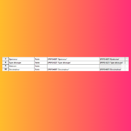
Mais moi je veux cette infos « D » dans le propriétés personnalisé du
plan, pas dans le cartouche ou sur la feuille.
Aujourd’hui dans les propriétés personnalisé du plans la commande
me renvoie en valeur évaluée la commande, et non la valeur. Alors
que ça fonctionne bien dans le cartouche. Mais du coup un logiciel
comme Batch Converteur ou Integration ne peut pas allez cherchez
cette valeur dans le cartouche. C’est pour ça que je veux cette valeur
dans les propriétés personnalisées.
Maclane
6
Mars 21, 2025, 10:54
Si c’est pour ajouter des propriétés des 3D dans vos mises en plan
(Sous forme de propriétés), je conseil d’utiliser l’utilitaire
« Smartproperties » pour récupérer les propriétés souhaitées.